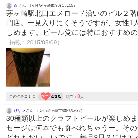
百
さん （女性/茅ヶ崎市/30代/Lv.15）
茅ヶ崎駅北口エメロード沿いのビル２階
門店。一見入りにくそうですが、女性1
しめます。ビール党には特におすすめ
掲載：2015/05/09）
0
このクチコミに
現在：
人
ぴなつ
さん （女性/茅ヶ崎市/30代/Lv.32）
30種類以上のクラフトビールが楽しめ
セージは何本でも食べれちゃうー。その
どれもおいしいです。毎月8日？にはエ