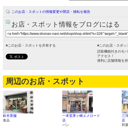
このお店・スポットの情報変更や閉店・移転を報告
お店・スポット情報をブログにはる
■
このお店・スポットを共有する
■
このお店・スポッ
読取機能付きのモバ
アクセス！
便利に店舗情報を持
周辺のお店・スポット
鈴木茶舗
一本堂茅ヶ崎エメロード
三
食品
店
店
パン
和