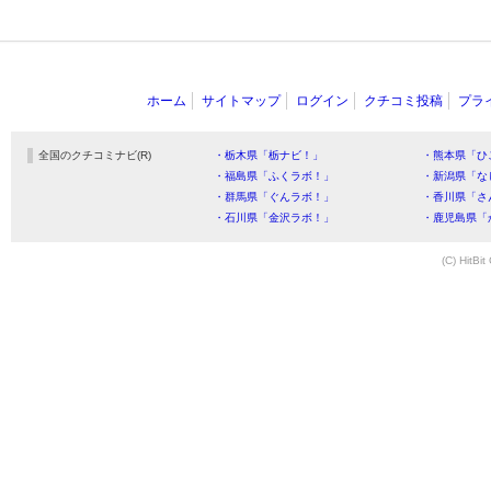
ホーム
サイトマップ
ログイン
クチコミ投稿
プラ
全国のクチコミナビ(R)
・栃木県「栃ナビ！」
・熊本県「ひ
・福島県「ふくラボ！」
・新潟県「な
・群馬県「ぐんラボ！」
・香川県「さ
・石川県「金沢ラボ！」
・鹿児島県「
(C) HitBit