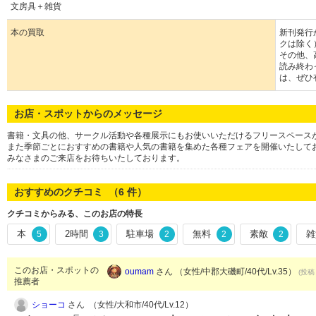
文房具＋雑貨
本の買取
新刊発行
クは除く
その他、
読み終わ
は、ぜひ
お店・スポットからのメッセージ
書籍・文具の他、サークル活動や各種展示にもお使いいただけるフリースペース
また季節ごとにおすすめの書籍や人気の書籍を集めた各種フェアを開催いたして
みなさまのご来店をお待ちいたしております。
おすすめのクチコミ （
6
件）
クチコミからみる、このお店の特長
本
2時間
駐車場
無料
素敵
雑
5
3
2
2
2
このお店・スポットの
oumam
さん （女性/中郡大磯町/40代/Lv.35）
(投稿：
推薦者
ショーコ
さん （女性/大和市/40代/Lv.12）