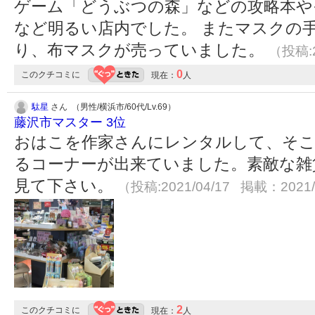
ゲーム「どうぶつの森」などの攻略本や
など明るい店内でした。 またマスクの
り、布マスクが売っていました。
（投稿:2
0
このクチコミに
現在：
人
駄星
さん （男性/横浜市/60代/Lv.69）
藤沢市マスター 3位
おはこを作家さんにレンタルして、そこ
るコーナーが出来ていました。素敵な雑
見て下さい。
（投稿:2021/04/17 掲載：2021/
2
このクチコミに
現在：
人