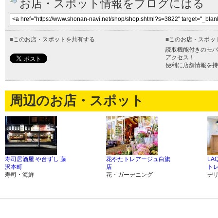
お店・スポット情報をブログにはる
■
このお店・スポットを共有する
■
このお店・スポッ
読取機能付きのモバ
アクセス！
便利に店舗情報を持
周辺のお店・スポット
寿司居酒屋 や台ずし 藤
花やたトレアージュ白旗
LA
沢本町
店
ト
寿司・海鮮
花・ガーデニング
デ