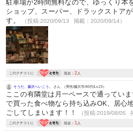
駐車場が2時間無料なので、ゆっくり本を
ショップ、スーパー、ドラックストア
す。
（投稿:2020/09/13 掲載：2020/09/14）
2
このクチコミに
現在：
人
そうだ、藤沢へいこう。
さん （男性/藤沢市/40代/Lv.23）
ここの有隣堂は月一ペースで通っていま
で買った食べ物なら持ち込みOK、居心地
ごしてしまいます！！
（投稿:2019/08/05 
1
このクチコミに
現在：
人