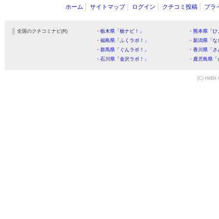
ホーム
サイトマップ
ログイン
クチコミ投稿
プラ
全国のクチコミナビ(R)
・栃木県「栃ナビ！」
・熊本県「ひ
・福島県「ふくラボ！」
・新潟県「な
・群馬県「ぐんラボ！」
・香川県「さ
・石川県「金沢ラボ！」
・鹿児島県「
(C) HitBit