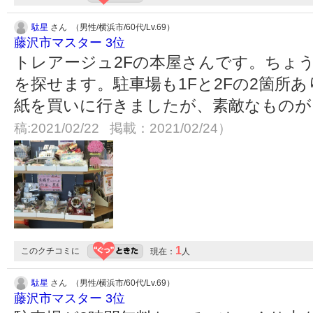
駄星
さん （男性/横浜市/60代/Lv.69）
藤沢市マスター 3位
トレアージュ2Fの本屋さんです。ちょ
を探せます。駐車場も1Fと2Fの2箇所
紙を買いに行きましたが、素敵なもの
稿:2021/02/22 掲載：2021/02/24）
1
このクチコミに
現在：
人
駄星
さん （男性/横浜市/60代/Lv.69）
藤沢市マスター 3位