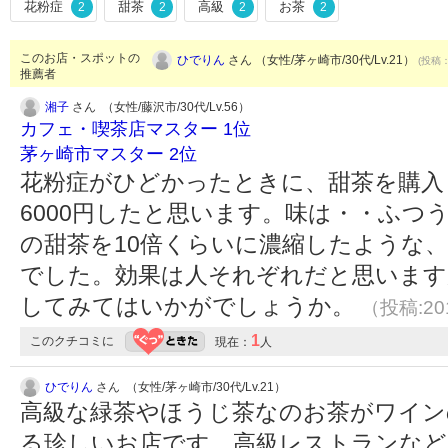
花粉症
甜茶
高級
お茶
2
2
2
2
このお店・スポットの
ひでりん
さん （女性/茅ヶ崎市/30代/Lv.21）
(投稿：
推薦者
湘子
さん （女性/藤沢市/30代/Lv.56）
カフェ・喫茶店マスター 1位
茅ヶ崎市マスター 2位
花粉症がひどかったときに、甜茶を購入
6000円したと思います。味は・・ふつ
の甜茶を10倍くらいに濃縮したような
でした。効果は人それぞれだと思います
してみてはいかがでしょうか。
（投稿:201
1
このクチコミに
現在：
人
ひでりん
さん （女性/茅ヶ崎市/30代/Lv.21）
高級な緑茶やほうじ茶なのお茶がワイン
る珍しいお店です。高級レストランなど