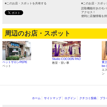
■
このお店・スポットを共有する
■
このお店・スポッ
読取機能付きのモバ
アクセス！
便利に店舗情報を持
周辺のお店・スポット
Studio COCOON PAO
ペットサロンPEPE
黄
教室・習い事
ペット
be
エ
ン
ホーム
サイトマップ
ログイン
クチコミ投稿
プラ