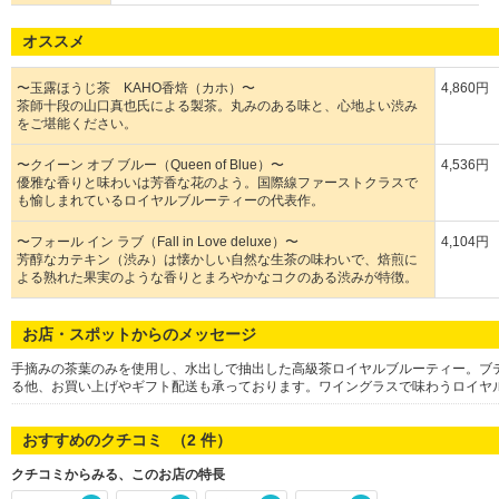
オススメ
〜玉露ほうじ茶 KAHO香焙（カホ）〜
4,860円
茶師十段の山口真也氏による製茶。丸みのある味と、心地よい渋み
をご堪能ください。
〜クイーン オブ ブルー（Queen of Blue）〜
4,536円
優雅な香りと味わいは芳香な花のよう。国際線ファーストクラスで
も愉しまれているロイヤルブルーティーの代表作。
〜フォール イン ラブ（Fall in Love deluxe）〜
4,104円
芳醇なカテキン（渋み）は懐かしい自然な生茶の味わいで、焙煎に
よる熟れた果実のような香りとまろやかなコクのある渋みが特徴。
お店・スポットからのメッセージ
手摘みの茶葉のみを使用し、水出しで抽出した高級茶ロイヤルブルーティー。ブ
る他、お買い上げやギフト配送も承っております。ワイングラスで味わうロイヤ
おすすめのクチコミ （
2
件）
クチコミからみる、このお店の特長