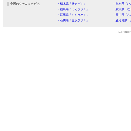
全国のクチコミナビ(R)
・栃木県「栃ナビ！」
・熊本県「ひ
・福島県「ふくラボ！」
・新潟県「な
・群馬県「ぐんラボ！」
・香川県「さ
・石川県「金沢ラボ！」
・鹿児島県「
(C) HitBit