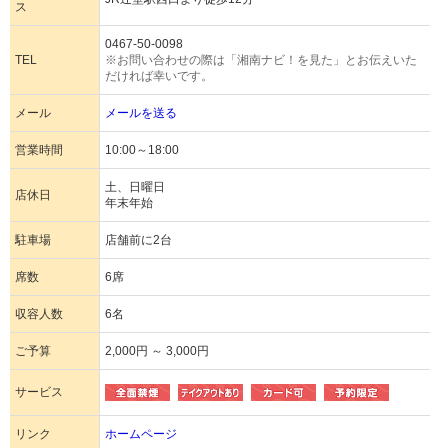
ス
0467-50-0098
TEL
※お問い合わせの際は「湘南ナビ！を見た」とお伝えいた
だければ幸いです。
メール
メールを送る
営業時間
10:00～18:00
土、日曜日
店休日
年末年始
駐車場
店舗前に2台
席数
6席
収容人数
6名
ご予算
2,000円 ～ 3,000円
サービス
リンク
ホームページ