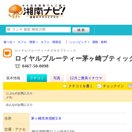
食べる
カフェ・喫茶
カフェ・喫茶店
ショッピング
酒類・飲料
ロイヤルブルーティーチガサキブティック
ロイヤルブルーティー茅ヶ崎ブティッ
0467-50-0098
基本情報
クチコミ
写真
12月ご褒美イチウマ
クチコミを書く
チェックイン
じぶんのお気に入り:
メモ:
みんなのお気に入り:
住所
茅ヶ崎市本宿町2-8
交通・アクセ
JR辻堂駅西口より徒歩12分