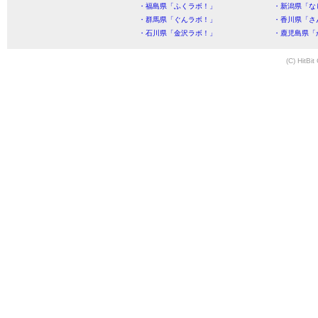
・福島県「ふくラボ！」
・新潟県「な
・群馬県「ぐんラボ！」
・香川県「さ
・石川県「金沢ラボ！」
・鹿児島県「
(C) HitBit