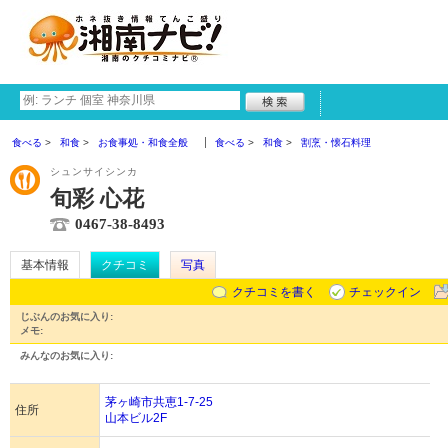
食べる
和食
お食事処・和食全般
食べる
和食
割烹・懐石料理
シュンサイシンカ
旬彩 心花
0467-38-8493
基本情報
クチコミ
写真
クチコミを書く
チェックイン
じぶんのお気に入り:
メモ:
みんなのお気に入り:
茅ヶ崎市共恵1-7-25
住所
山本ビル2F