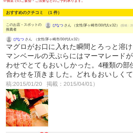
※個室でのご宴会・ご法要などのご予約承ります。
おすすめのクチコミ （
1
件）
このお店・スポットの
ぴなつ
さん （女性/茅ヶ崎市/30代/Lv.32）
(投稿：20
推薦者
ぴなつ
さん （女性/茅ヶ崎市/30代/Lv.32）
マグロがお口に入れた瞬間とろっと溶け
マンベールの天ぷらにはマーマレードが
わせでとてもおいしかった。4種類の部
合わせを頂きました。どれもおいしく
稿:2015/01/20 掲載：2015/04/01）