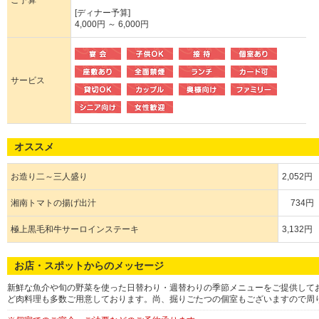
ご予算
[ディナー予算]
4,000円 ～ 6,000円
サービス
オススメ
お造り二～三人盛り
2,052円
湘南トマトの揚げ出汁
734円
極上黒毛和牛サーロインステーキ
3,132円
お店・スポットからのメッセージ
新鮮な魚介や旬の野菜を使った日替わり・週替わりの季節メニューをご提供して
ど肉料理も多数ご用意しております。尚、掘りごたつの個室もございますので周