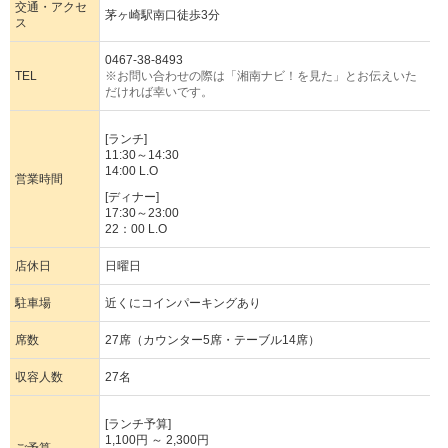
交通・アクセ
茅ヶ崎駅南口徒歩3分
ス
0467-38-8493
TEL
※お問い合わせの際は「湘南ナビ！を見た」とお伝えいた
だければ幸いです。
[ランチ]
11:30～14:30
14:00 L.O
営業時間
[ディナー]
17:30～23:00
22：00 L.O
店休日
日曜日
駐車場
近くにコインパーキングあり
席数
27席（カウンター5席・テーブル14席）
収容人数
27名
[ランチ予算]
1,100円 ～ 2,300円