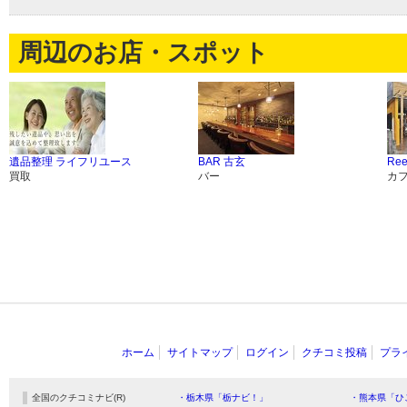
周辺のお店・スポット
遺品整理 ライフリユース
BAR 古玄
Ree
買取
バー
カ
ホーム
サイトマップ
ログイン
クチコミ投稿
プラ
全国のクチコミナビ(R)
・栃木県「栃ナビ！」
・熊本県「ひ