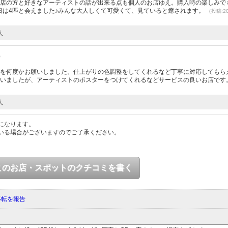
お店の方と好きなアーティストの話が出来る点も個人のお店ゆえ。購入時の楽しみで
今日は4匹と会えました♪みんな大人しくて可愛くて、見ていると癒されます。
（投稿:20
人
）
しを何度かお願いしました。仕上がりの色調整をしてくれるなど丁寧に対応してもら
ていましたが、アーティストのポスターをつけてくれるなどサービスの良いお店です
人
になります。
いる場合がございますのでご了承ください。
このお店・スポットのクチコミを書く
移転を報告