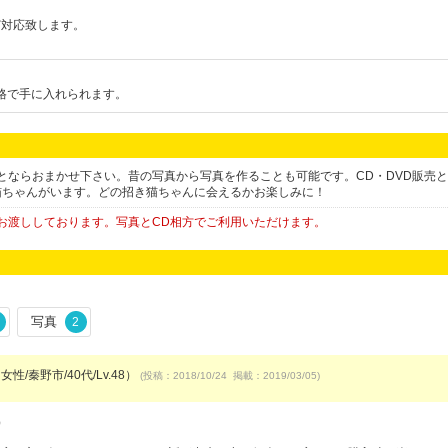
ど対応致します。
格で手に入れられます。
とならおまかせ下さい。昔の写真から写真を作ることも可能です。CD・DVD販売
猫ちゃんがいます。どの招き猫ちゃんに会えるかお楽しみに！
をお渡ししております。写真とCD相方でご利用いただけます。
写真
2
女性/秦野市/40代/Lv.48）
(投稿：2018/10/24 掲載：2019/03/05)
）