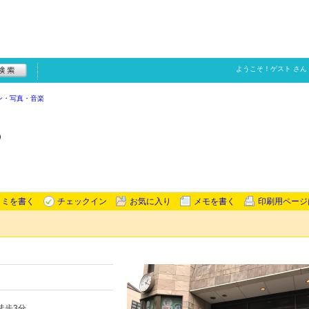
ようこそ！
ゲスト
さん
ン・写真・音楽
つ
コミを書く
チェックイン
お気に入り
メモを書く
印刷用ページ
徒歩3分