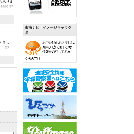
もありま
19/02/17
湘南ナビ！イメージキャラク
ター
えまし
。
（投