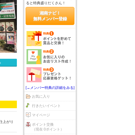
ると特典盛りだくさん！
湘南ナビ！
無料メンバー登録
る
[→メンバー特典の詳細をみる]
お気に入り
行きたいイベント
マイページ
仕上がり
ポイント交換
（現在 0ポイント）