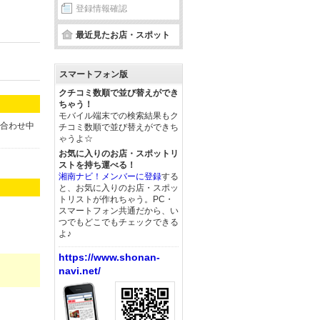
登録情報確認
最近見たお店・スポット
スマートフォン版
クチコミ数順で並び替えができ
ちゃう！
モバイル端末での検索結果もク
と合わせ中
チコミ数順で並び替えができち
ゃうよ☆
お気に入りのお店・スポットリ
ストを持ち運べる！
湘南ナビ！メンバーに登録
する
と、お気に入りのお店・スポッ
トリストが作れちゃう。PC・
スマートフォン共通だから、い
つでもどこでもチェックできる
よ♪
https://www.shonan-
navi.net/