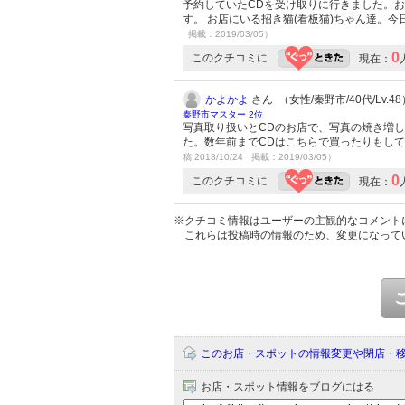
予約していたCDを受け取りに行きました。
す。 お店にいる招き猫(看板猫)ちゃん達。
掲載：2019/03/05）
0
このクチコミに
現在：
かよかよ
さん （女性/秦野市/40代/Lv.48
秦野市マスター 2位
写真取り扱いとCDのお店で、写真の焼き増
た。数年前までCDはこちらで買ったりもし
稿:2018/10/24 掲載：2019/03/05）
0
このクチコミに
現在：
※クチコミ情報はユーザーの主観的なコメント
これらは投稿時の情報のため、変更になって
このお店・スポットの情報変更や閉店・
お店・スポット情報をブログにはる