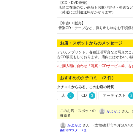
【CD・DVD販売】
店頭に在庫のない商品もお取り寄せ・発送な
（発送には別途送料がかかります）
【中古CD販売】
音楽CD・テープなど、掘り出し物をお手頃価
お店・スポットからのメッセージ
デジカメプリント、各種証明写真など写真のこ
古CD販売もしております。店内にはかわいい
♪ご購入額に合わせ「写真・CDサービス券」
おすすめのクチコミ （
2
件）
クチコミからみる、このお店の特長
店
CD
アーティスト
5
3
2
このお店・スポットの
かよかよ
さん （
推薦者
かよかよ
さん （女性/秦野市/40代/Lv.48
秦野市マスター 2位