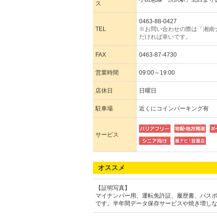
ス
0463-88-0427
TEL
※お問い合わせの際は「湘南
だければ幸いです。
FAX
0463-87-4730
営業時間
09:00～19:00
店休日
日曜日
駐車場
近くにコインパーキング有
サービス
オススメ
【証明写真】
マイナンバー用、運転免許証、履歴書、パス
です。半年間データ保存サービスや焼き増し