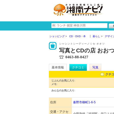
ショッピング
CD・DVD・本
暮らし
デザイ
シャシントシーディーノミセ オオツ
写真とCDの店 おお
0463-88-0427
基本情報
クチコミ
写真
クチ
じぶんのお気に入り:
メモ:
みんなのお気に入り:
住所
秦野市柳町1-6-5
交通・アクセ
小田急線「渋沢駅」北口より