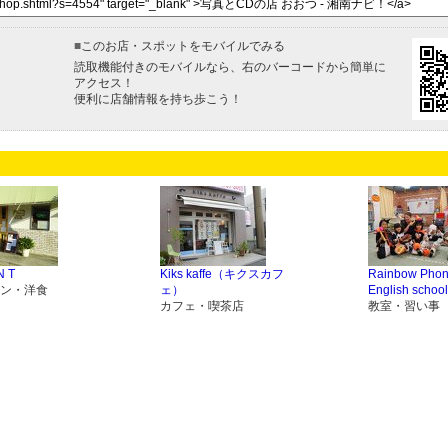
■
このお店・スポットをモバイルでみる
読取機能付きのモバイルなら、右のバーコードから簡単に
アクセス！
便利に店舗情報を持ち歩こう！
N T
Kiks kaffe（キクスカフ
Rainbow Phon
ン・洋食
ェ）
English school
カフェ・喫茶店
教室・習い事