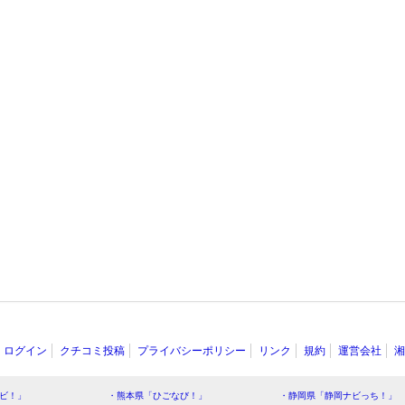
ログイン
クチコミ投稿
プライバシーポリシー
リンク
規約
運営会社
湘
ビ！」
・熊本県「ひごなび！」
・静岡県「静岡ナビっち！」