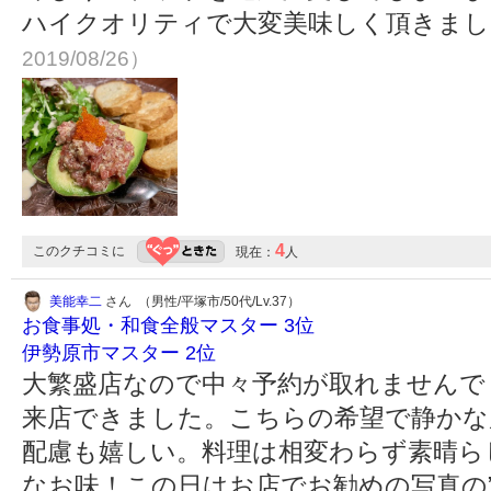
ハイクオリティで大変美味しく頂きま
2019/08/26）
4
このクチコミに
現在：
人
美能幸二
さん （男性/平塚市/50代/Lv.37）
お食事処・和食全般マスター 3位
伊勢原市マスター 2位
大繁盛店なので中々予約が取れませんで
来店できました。こちらの希望で静かな
配慮も嬉しい。料理は相変わらず素晴ら
なお味！この日はお店でお勧めの写真の