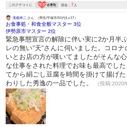
7
このクチコミに
現在：
人
美能幸二
さん （男性/平塚市/50代/Lv.37）
お食事処・和食全般マスター 3位
伊勢原市マスター 2位
緊急事態宣言の解除に伴い実に2か月半
レの無い”天”さんに伺いました。コロナ
いとお店の方が嘆いてましたがそんな心
な仕事をされた料理でお味も最高でした
てから絹ごし豆腐を時間を掛けて揚げた
わりした秀逸の一品でした。
（投稿:2020/