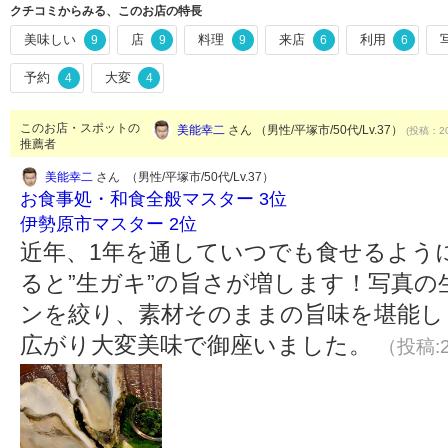
クチコミからみる、このお店の特長
美味しい
店
料理
来店
利用
9
9
9
6
6
予約
大変
4
4
このお店・スポットの
美能幸二
さん （男性/平塚市/50代/Lv.37）
(投稿：20
推薦者
美能幸二
さん （男性/平塚市/50代/Lv.37）
お食事処・和食全般マスター 3位
伊勢原市マスター 2位
近年、1年を通していつでも食せるよう
ると”生ガキ”の旨さが増します！写真
ンを絞り、素材そのままの旨味を堪能し
広がり大変美味で御座いました。
（投稿:2