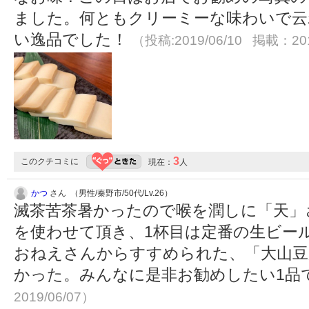
ました。何ともクリーミーな味わいで云
い逸品でした！
（投稿:2019/06/10 掲載：201
3
このクチコミに
現在：
人
かつ
さん （男性/秦野市/50代/Lv.26）
滅茶苦茶暑かったので喉を潤しに「天」
を使わせて頂き、1杯目は定番の生ビー
おねえさんからすすめられた、「大山豆
かった。みんなに是非お勧めしたい1品
2019/06/07）