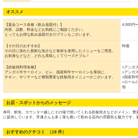
オススメ
【宴会コース各種（飲み放題付）】
4,000円
内容、品数、料金などお気軽にご相談ください。
とってもお得な飲み放題付きのプランもございます。
【その日のおすすめ】
時価
その日に採れた新鮮な魚介など食材を使用したメニューをご用意。
お刺身などなど…どれも美味しくてリーズナブル！
【鉄板焼料理各種】
○アンガス
アンガス牛サーロイン、ヒレ、国産和牛サーロインを筆頭に、
○アンガス
チキン、やソテーなど種類豊富な鉄板焼きメニューがございます。
○国産和牛
○ロール
他
お店・スポットからのメッセージ
寿司、鮮魚、カウンター越しにその場で焼いてくれる鉄板焼きなどがメイン。豊
に提供しています。常連さんも多く落ち着いて飲める店内の雰囲気も魅力です。
おすすめのクチコミ （
18
件）