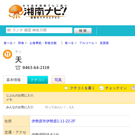
食べる
和食
お食事処・和食全般
食べる
アルコール
居酒屋
テン
天
0463-64-2110
基本情報
クチコミ
写真
クチコミを書く
チェックイン
じぶんのお気に入り:
メモ:
みんなのお気に入り:
行ってみたい！…
2人
住所
伊勢原市伊勢原1-11-22-2F
交通・アクセ
伊勢原駅徒歩1分