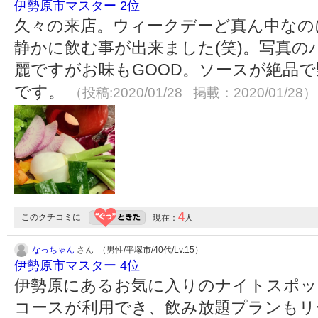
伊勢原市マスター 2位
久々の来店。ウィークデーど真ん中なの
静かに飲む事が出来ました(笑)。写真
麗ですがお味もGOOD。ソースが絶品
です。
（投稿:2020/01/28 掲載：2020/01/28）
4
このクチコミに
現在：
人
なっちゃん
さん （男性/平塚市/40代/Lv.15）
伊勢原市マスター 4位
伊勢原にあるお気に入りのナイトスポッ
コースが利用でき、飲み放題プランもリ