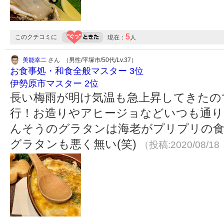
5
このクチコミに
現在：
人
美能幸二
さん （男性/平塚市/50代/Lv.37）
お食事処・和食全般マスター 3位
伊勢原市マスター 2位
長い梅雨が明け気温も急上昇してきたので
行！お造りやアヒージョなどいつも通り
んそうのグラタンは海老がプリプリの食
グラタンも悪く無い(笑)
（投稿:2020/08/18