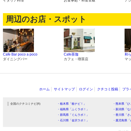
イタリア料理
お食事処・和食全般
ア
周辺のお店・スポット
Cafe Bar poco a poco
Cafe茶珈
和
ダイニングバー
カフェ・喫茶店
マ
ホーム
サイトマップ
ログイン
クチコミ投稿
プラ
全国のクチコミナビ(R)
・栃木県「栃ナビ！」
・熊本県「ひ
・福島県「ふくラボ！」
・新潟県「な
・群馬県「ぐんラボ！」
・香川県「さ
・石川県「金沢ラボ！」
・鹿児島県「