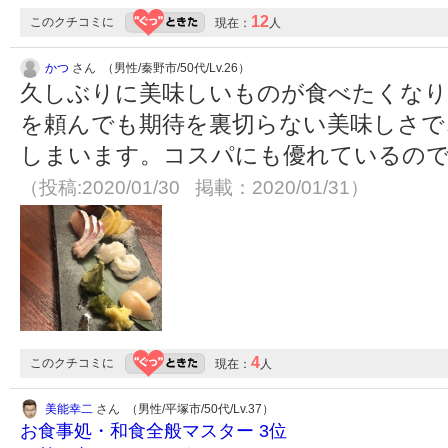
12
このクチコミに
現在：
人
かつ
さん （男性/秦野市/50代/Lv.26）
久しぶりに美味しいものが食べたくなり
を頼んでも期待を裏切らない美味しさで
しまいます。コスパにも優れているので
（投稿:2020/01/30 掲載：2020/01/31）
4
このクチコミに
現在：
人
美能幸二
さん （男性/平塚市/50代/Lv.37）
お食事処・和食全般マスター 3位