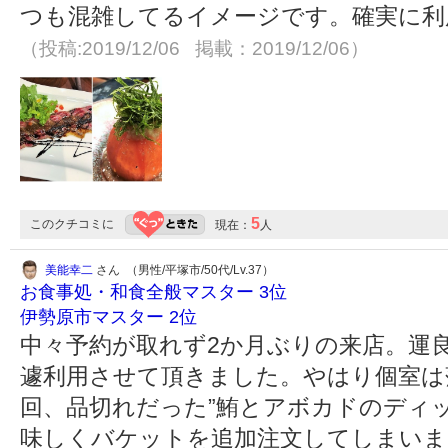
つも混雑してるイメージです。確実に利
（投稿:2019/12/06 掲載：2019/12/06）
5
このクチコミに
現在：
人
美能幸二
さん （男性/平塚市/50代/Lv.37）
お食事処・和食全般マスター 3位
伊勢原市マスター 2位
中々予約が取れず2か月ぶりの来店。運
遽利用させて頂きました。やはり個室は
回、品切れだった”鮪とアボカドのディ
味しくバケットを追加注文してしまいまし