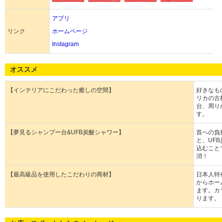
アプリ
リンク
ホームページ
Instagram
オススメ
【インテリアにこだわった癒しの空間】
好きなも
リカの古
台、周り
す。
【夢見るシャンプー台&UFB炭酸シャワー】
首への負
と、UF
込むこと
消！
【最高級品を使用したこだわりの商材】
日本人特
からホー
ます。カ
ります。