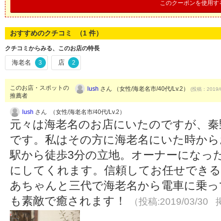
このクーポンを使用す
おすすめのクチコミ （
1
件）
クチコミからみる、このお店の特長
海老名
店
3
2
このお店・スポットの
lush
さん （女性/海老名市/40代/Lv.2）
(投稿：2019/
推薦者
lush
さん （女性/海老名市/40代/Lv.2）
元々は海老名のお店にいたのですが、秦
です。私はその方に海老名にいた時から
駅から徒歩3分の立地。オーナーになっ
にしてくれます。信頼してお任せできる
あちゃんと三代で海老名から電車に乗っ
も素敵で癒されます！
（投稿:2019/03/30 