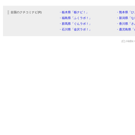
全国のクチコミナビ(R)
・栃木県「栃ナビ！」
・熊本県「ひ
・福島県「ふくラボ！」
・新潟県「な
・群馬県「ぐんラボ！」
・香川県「さ
・石川県「金沢ラボ！」
・鹿児島県「
(C) HitBit