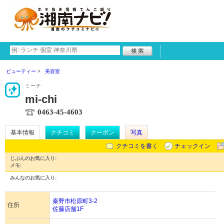
ビューティー
美容室
ミーチ
mi-chi
0463-45-4603
基本情報
クチコミ
クーポン
写真
クチコミを書く
チェックイン
じぶんのお気に入り:
メモ:
みんなのお気に入り:
秦野市松原町3-2
住所
佐藤店舗1F