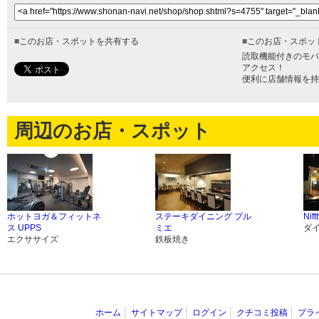
■
このお店・スポットを共有する
■
このお店・スポッ
読取機能付きのモバ
アクセス！
便利に店舗情報を持
周辺のお店・スポット
ホットヨガ＆フィットネ
ステーキダイニング プル
Nift
ス UPPS
ミエ
ダ
エクササイズ
鉄板焼き
ホーム
サイトマップ
ログイン
クチコミ投稿
プラ