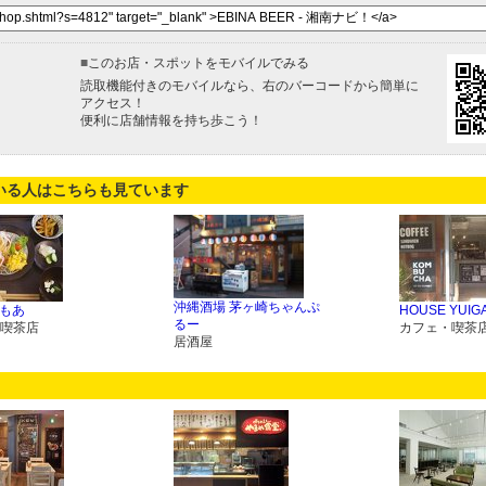
■
このお店・スポットをモバイルでみる
読取機能付きのモバイルなら、右のバーコードから簡単に
アクセス！
便利に店舗情報を持ち歩こう！
いる人はこちらも見ています
沖縄酒場 茅ヶ崎ちゃんぷ
あもあ
HOUSE YUIG
るー
喫茶店
カフェ・喫茶
居酒屋