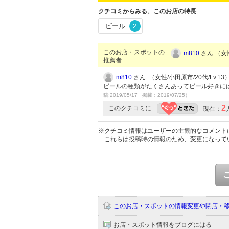
クチコミからみる、このお店の特長
ビール
2
このお店・スポットの
m810
さん （女性
推薦者
m810
さん （女性/小田原市/20代/Lv.13
ビールの種類がたくさんあってビール好きに
稿:2019/05/17 掲載：2019/07/25）
2
このクチコミに
現在：
※クチコミ情報はユーザーの主観的なコメント
これらは投稿時の情報のため、変更になって
このお店・スポットの情報変更や閉店・
お店・スポット情報をブログにはる