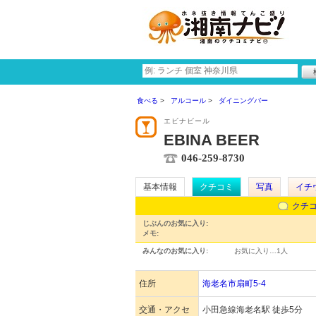
食べる
アルコール
ダイニングバー
エビナビール
EBINA BEER
046-259-8730
基本情報
クチコミ
写真
イチ
クチ
じぶんのお気に入り:
メモ:
みんなのお気に入り:
お気に入り…
1人
住所
海老名市扇町5-4
交通・アクセ
小田急線海老名駅 徒歩5分