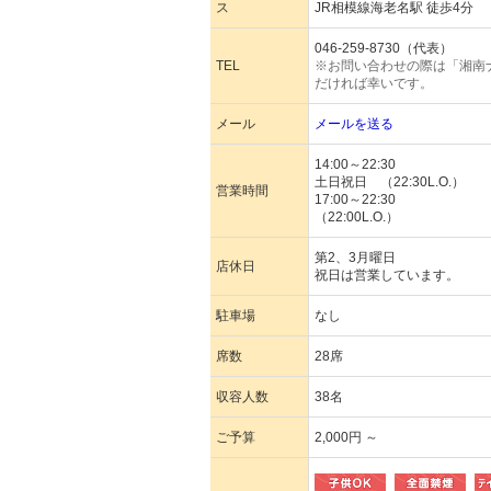
ス
JR相模線海老名駅 徒歩4分
046-259-8730（代表）
TEL
※お問い合わせの際は「湘南
だければ幸いです。
メール
メールを送る
14:00～22:30
土日祝日 （22:30L.O.）
営業時間
17:00～22:30
（22:00L.O.）
第2、3月曜日
店休日
祝日は営業しています。
駐車場
なし
席数
28席
収容人数
38名
ご予算
2,000円 ～