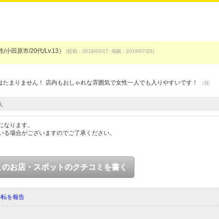
/小田原市/20代/Lv.13）
(投稿：2019/05/17 掲載：2019/07/25)
）
はたまりません！ 店内もおしゃれな雰囲気で女性一人でも入りやすいです！
（投
人
になります。
いる場合がございますのでご了承ください。
このお店・スポットのクチコミを書く
移転を報告