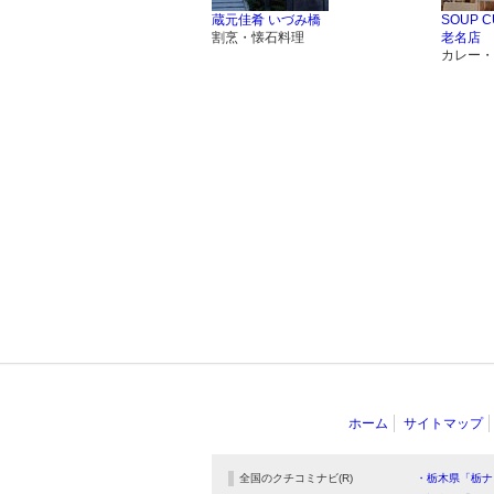
蔵元佳肴 いづみ橋
SOUP C
割烹・懐石料理
老名店
カレー・
ホーム
サイトマップ
全国のクチコミナビ(R)
・栃木県「栃ナ