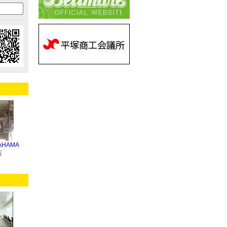
AHAMA
店