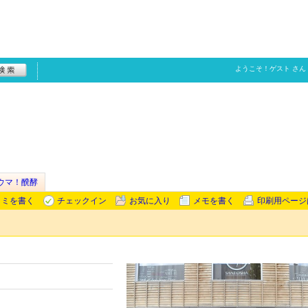
ようこそ！
ゲスト
さん
ウマ！醗酵
コミを書く
チェックイン
お気に入り
メモを書く
印刷用ページ