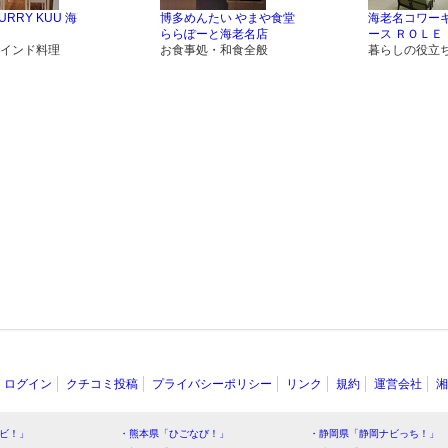
URRY KUU 海
博多めんたい やまや食堂
海老名コワー
ららぽーと海老名店
ース ＲＯＬＥ
インド料理
お食事処・和食全般
暮らしの役立
ログイン
クチコミ投稿
プライバシーポリシー
リンク
規約
運営会社
湘
ビ！」
・熊本県「ひごなび！」
・静岡県「静岡ナビっち！」