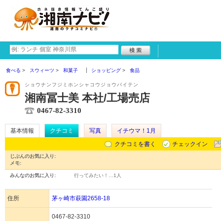
食べる
スウィーツ
和菓子
ショッピング
食品
ショウナンフジミホンシャコウジョウバイテン
湘南冨士美 本社/工場売店
0467-82-3310
基本情報
クチコミ
写真
イチウマ！1月
クチコミを書く
チェックイン
じぶんのお気に入り:
メモ:
みんなのお気に入り:
行ってみたい！…
1人
住所
茅ヶ崎市萩園2658-18
0467-82-3310