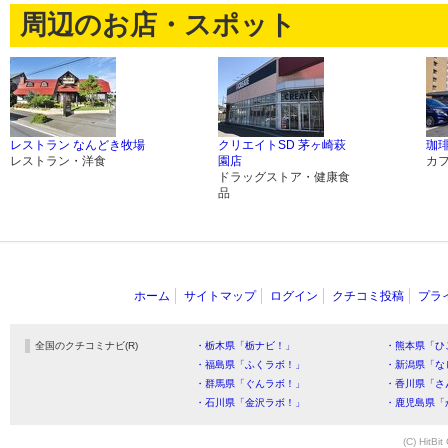
周辺のお店・スポット
レストラン なんどき牧場
クリエイトSD 茅ヶ崎萩
珈琲
レストラン・洋食
園店
カ
ドラッグストア・健康食
品
ホーム
サイトマップ
ログイン
クチコミ投稿
プラ
全国のクチコミナビ(R)
・栃木県「栃ナビ！」
・熊本県「ひ
・福島県「ふくラボ！」
・新潟県「な
・群馬県「ぐんラボ！」
・香川県「さ
・石川県「金沢ラボ！」
・鹿児島県「
(C) HitBit