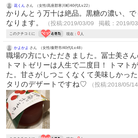
花くん
さん （女性/高座郡寒川町/40代/Lv.22）
かりんとう万十は絶品。黒糖の濃い、で
なります。
（投稿:2019/03/09 掲載：2019/03
0
このクチコミに
現在：
人
かよかよ
さん （女性/秦野市/40代/Lv.48）
職場の方にいただきました。冨士美さん
トマトゼリーは人生で二度目！ トマト
た。甘さがしつこくなくて美味しかった
タリのデザートですね♡
（投稿:2018/05/1