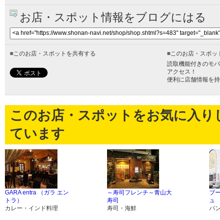
お店・スポット情報をブログにはる
■
このお店・スポットを共有する
■
このお店・スポッ
読取機能付きのモバ
アクセス！
便利に店舗情報を持
このお店・スポットをお気に入り
ています
GARA entra （ガラ エン
～寿司フレンチ～青山大
ブ
トラ）
寿司
ュ
カレー・インド料理
寿司・海鮮
パ