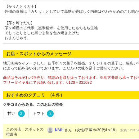
【かりんとう万十】
外側の食感は「カリッ」としていて黒糖が香ばしく内側はやわらかめのこし餡が
【茅ヶ崎そだち】
茅ヶ崎産の古代米（黒米糯米）を使用したもちもち生地
でしっとりとした黒ごま餡を包み焼き上げた
おまんじゅう。
お店・スポットからのメッセージ
地元湘南をイメージした、四季折々の菓子を販売。オリジナルの菓子は、幅広い
によって餡を使い分けております。こだわりの味を是非ご賞味ください。
商品はそれぞれバラ売り、箱詰めを取り扱っております。※地方発送も承っており
フリーダイヤルにてお願い致します。0120－331082
おすすめのクチコミ （
4
件）
クチコミからみる、このお店の特長
甘い
トマト
2
2
このお店・スポットの
NMH
さん （女性/平塚市/30代/Lv.18）
(投稿：2015/
推薦者