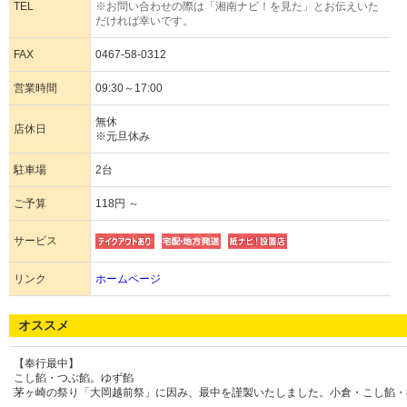
TEL
※お問い合わせの際は「湘南ナビ！を見た」とお伝えいた
だければ幸いです。
FAX
0467-58-0312
営業時間
09:30～17:00
無休
店休日
※元旦休み
駐車場
2台
ご予算
118円 ～
サービス
リンク
ホームページ
オススメ
【奉行最中】
こし餡・つぶ餡。ゆず餡
茅ヶ崎の祭り「大岡越前祭」に因み、最中を謹製いたしました。小倉・こし餡・