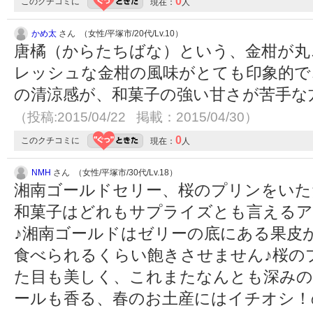
0
このクチコミに
現在：
人
かめ太
さん （女性/平塚市/20代/Lv.10）
唐橘（からたちばな）という、金柑が丸
レッシュな金柑の風味がとても印象的で
の清涼感が、和菓子の強い甘さが苦手な
（投稿:2015/04/22 掲載：2015/04/30）
0
このクチコミに
現在：
人
NMH
さん （女性/平塚市/30代/Lv.18）
湘南ゴールドセリー、桜のプリンをいた
和菓子はどれもサプライズとも言えるア
♪湘南ゴールドはゼリーの底にある果皮
食べられるくらい飽きさせません♪桜の
た目も美しく、これまたなんとも深みの
ールも香る、春のお土産にはイチオシ