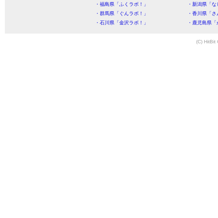
・福島県「ふくラボ！」
・新潟県「な
・群馬県「ぐんラボ！」
・香川県「さ
・石川県「金沢ラボ！」
・鹿児島県「
(C) HitBit