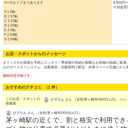
A〜Gタイプまであります
9,850円
※別途管理
A 1.5帖
B 1.97帖
C 2.23帖
D 2.26帖
E 2.5帖
F 2.83帖
G 2.88帖
お店・スポットからのメッセージ
オフィスやお部屋を手軽にスッキリ！季節物や収納が困難なお荷物の収納に最適。
心のカードキーシステム、自動換気・自動照明で駅近・終車スペース完備だから
随時内見可能です。
おすすめのクチコミ （
1
件）
このお店・スポットの
ひでりん
さん （女性/茅ヶ崎市/30代/Lv.21）
(投稿：
推薦者
ひでりん
さん （女性/茅ヶ崎市/30代/Lv.21）
茅ヶ崎駅の近くで、割と格安で利用でき