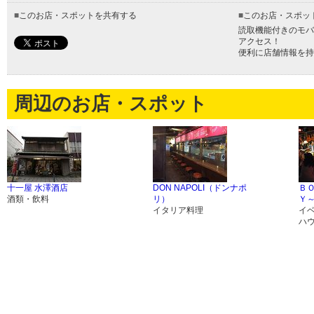
■
このお店・スポットを共有する
■
このお店・スポッ
読取機能付きのモバ
アクセス！
便利に店舗情報を持
周辺のお店・スポット
十一屋 水澤酒店
DON NAPOLI（ドンナポ
Ｂ
酒類・飲料
リ）
Ｙ
イタリア料理
イ
ハ