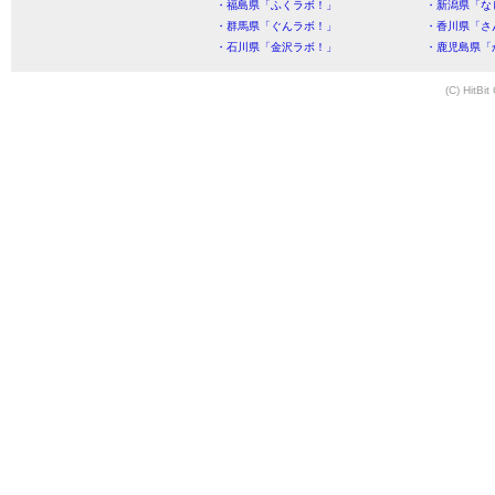
・福島県「ふくラボ！」
・新潟県「な
・群馬県「ぐんラボ！」
・香川県「さ
・石川県「金沢ラボ！」
・鹿児島県「
(C) HitBit