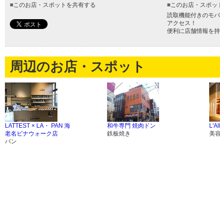
■
このお店・スポットを共有する
■
このお店・スポッ
読取機能付きのモバ
アクセス！
便利に店舗情報を持
周辺のお店・スポット
LATTEST × LA・ PAN 海
和牛専門 焼肉ドン
L'Al
老名ビナウォーク店
鉄板焼き
美
パン