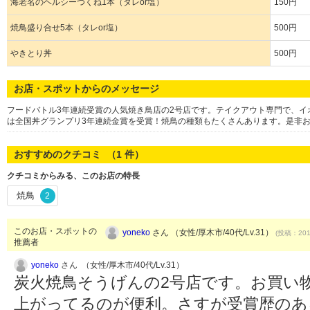
海老名のヘルシーつくね1本（タレor塩）
150円
焼鳥盛り合せ5本（タレor塩）
500円
やきとり丼
500円
お店・スポットからのメッセージ
フードバトル3年連続受賞の人気焼き鳥店の2号店です。テイクアウト専門で、
は全国丼グランプリ3年連続金賞を受賞！焼鳥の種類もたくさんあります。是非
おすすめのクチコミ （
1
件）
クチコミからみる、このお店の特長
焼鳥
2
このお店・スポットの
yoneko
さん （女性/厚木市/40代/Lv.31）
(投稿：2019
推薦者
yoneko
さん （女性/厚木市/40代/Lv.31）
炭火焼鳥そうげんの2号店です。お買い
上がってるのが便利。さすが受賞歴のあ