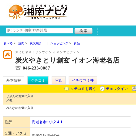
食べる
焼肉
炭火焼き
ショッピング
食品
スミビヤキトリソウゲン イオンエビナテン
炭火やきとり創玄 イオン海老名店
046-233-0087
基本情報
クチコミ
写真
イチウマ！丼
クチコミを書く
チェックイン
じぶんのお気に入り:
メモ:
みんなのお気に入り:
住所
海老名市中央2-4-1
交通・アクセ
海老名駅徒歩3分