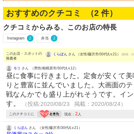
おすすめのクチコミ （
2
件）
クチコミからみる、このお店の特長
Instagram
弁当
2
2
このお店・スポットの
くらぽん
さん （女性/藤沢市/30代/Lv.21）
(投稿：20
推薦者
モリ
さん （男性/相模原市/30代/Lv.12）
昼に食事に行きました。定食が安くて美
りと豊富に並んでいました。大画面のテ
戦なんかでも盛り上がれそうです。イン
す。
（投稿:2020/08/23 掲載：2020/08/24）
2
このクチコミに
現在：
人
くらぽん
さん （女性/藤沢市/30代/Lv.21）