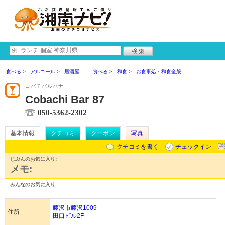
食べる
アルコール
居酒屋
食べる
和食
お食事処・和食全般
コバチバルハナ
Cobachi Bar 87
050-5362-2302
基本情報
クチコミ
クーポン
写真
クチコミを書く
チェックイン
じぶんのお気に入り:
メモ:
みんなのお気に入り:
藤沢市藤沢1009
住所
田口ビル2F