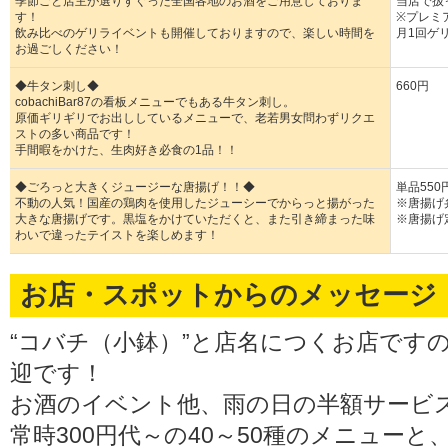
季節ごと店主が選りすぐった全国各地のお酒をご用意しておりま
当店で扱っ
す！
※プレミ
飲み比べのゲリライベントも開催しておりますので、楽しい時間を
月1回ゲ
お過ごしください！
◆牛タン刺し◆
660円
cobachiBar87の看板メニューでもある牛タン刺し。
原価ギリギリでお出ししているメニューで、老若男女問わずリクエ
ストの多い商品です！
手間暇をかけた、生肉好き必食の1品！！
◆ごろっと大きくジュージーな唐揚げ！！◆
単品550
不動の人気！国産の鶏肉を使用したジューシーでからっと揚がった
※唐揚げ
大きな唐揚げです。黒塩をかけていただくと、また引き締まった味
※唐揚げ
わいで違ったテイストを楽しめます！
お店・スポットからのメッセージ
“コバチ（小鉢）”と店名につくお店です
迎です！
お酒のイベント他、雨の日の半額サービ
常時300円代～の40～50種のメニュー