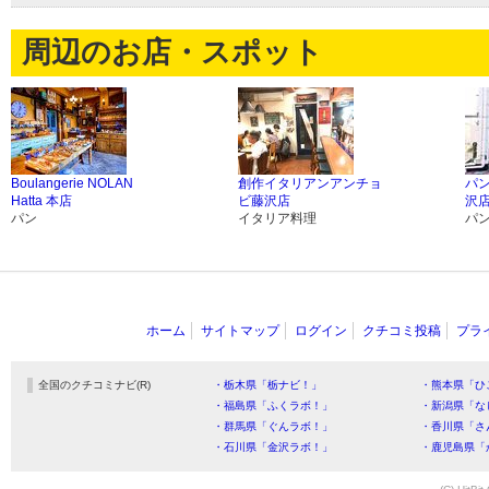
周辺のお店・スポット
Boulangerie NOLAN
創作イタリアンアンチョ
パン
Hatta 本店
ビ藤沢店
沢
パン
イタリア料理
パ
ホーム
サイトマップ
ログイン
クチコミ投稿
プラ
全国のクチコミナビ(R)
・栃木県「栃ナビ！」
・熊本県「ひ
・福島県「ふくラボ！」
・新潟県「な
・群馬県「ぐんラボ！」
・香川県「さ
・石川県「金沢ラボ！」
・鹿児島県「