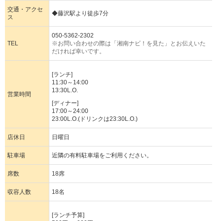
交通・アクセ
◆藤沢駅より徒歩7分
ス
050-5362-2302
TEL
※お問い合わせの際は「湘南ナビ！を見た」とお伝えいた
だければ幸いです。
[ランチ]
11:30～14:00
13:30L.O.
営業時間
[ディナー]
17:00～24:00
23:00L.O.(ドリンクは23:30L.O.)
店休日
日曜日
駐車場
近隣の有料駐車場をご利用ください。
席数
18席
収容人数
18名
[ランチ予算]