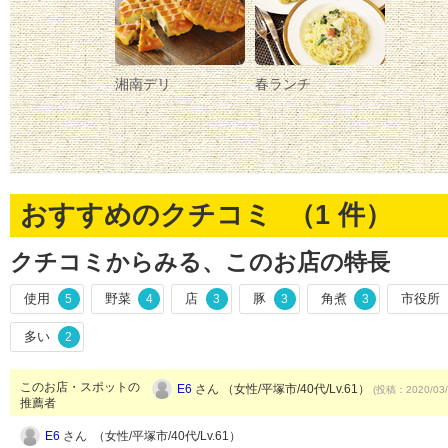
湘南デリ
春ランチ
おすすめのクチコミ （
1
件）
クチコミからみる、このお店の特長
使用
野菜
店
豚
角煮
市役所
5
4
3
3
3
多い
2
このお店・スポットの
E6
さん （女性/平塚市/40代/Lv.61）
(投稿：2020/03/
推薦者
E6
さん （女性/平塚市/40代/Lv.61）