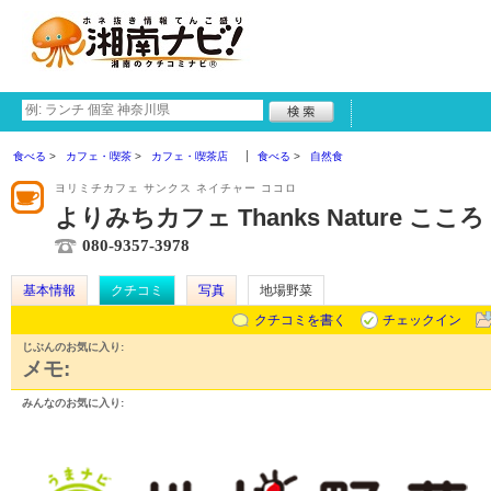
食べる
カフェ・喫茶
カフェ・喫茶店
食べる
自然食
ヨリミチカフェ サンクス ネイチャー ココロ
よりみちカフェ Thanks Nature こころ
080-9357-3978
基本情報
クチコミ
写真
地場野菜
クチコミを書く
チェックイン
じぶんのお気に入り:
メモ:
みんなのお気に入り: