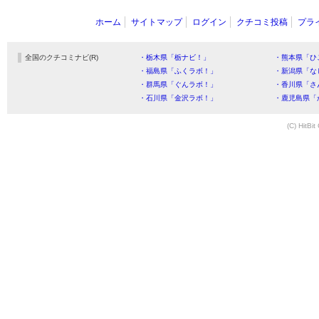
ホーム
サイトマップ
ログイン
クチコミ投稿
プラ
全国のクチコミナビ(R)
・栃木県「栃ナビ！」
・熊本県「ひ
・福島県「ふくラボ！」
・新潟県「な
・群馬県「ぐんラボ！」
・香川県「さ
・石川県「金沢ラボ！」
・鹿児島県「
(C) HitBit