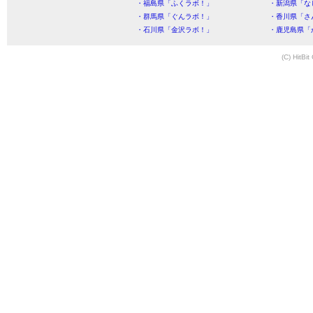
・福島県「ふくラボ！」
・新潟県「な
・群馬県「ぐんラボ！」
・香川県「さ
・石川県「金沢ラボ！」
・鹿児島県「
(C) HitBit