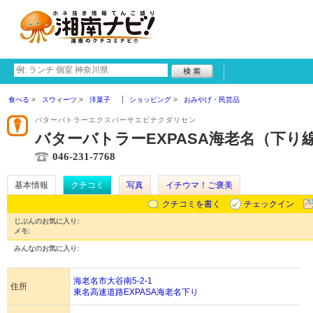
食べる
スウィーツ
洋菓子
ショッピング
おみやげ・民芸品
バターバトラーエクスパーサエビナクダリセン
バターバトラーEXPASA海老名（下り
046-231-7768
基本情報
クチコミ
写真
イチウマ！ご褒美
クチコミを書く
チェックイン
じぶんのお気に入り:
メモ:
みんなのお気に入り:
海老名市大谷南5-2-1
住所
東名高速道路EXPASA海老名下り