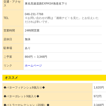
交通・アクセ
東名高速道路EXPASA海老名下り
ス
046-231-7768
TEL
※お問い合わせの際は「湘南ナビ！を見た」とお伝えいた
だければ幸いです。
営業時間
24時間営業
店休日
無休
駐車場
あり
ご予算
864円 ～ 3,348円
リンク
ホームページ
オススメ
◆バターフィナンシェ8個入り◆
1,620円
◆バターガレット9個入り◆
972円
◆バトラーセレクション（20個）◆
3,348円