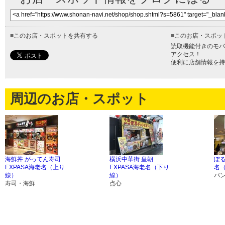
■
このお店・スポットを共有する
■
このお店・スポッ
読取機能付きのモバ
アクセス！
便利に店舗情報を持
周辺のお店・スポット
海鮮丼 がってん寿司
横浜中華街 皇朝
ぽる
EXPASA海老名（上り
EXPASA海老名（下り
名
線）
線）
パ
寿司・海鮮
点心