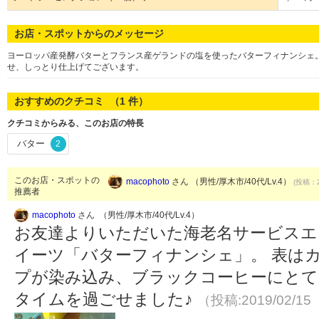
お店・スポットからのメッセージ
ヨーロッパ産発酵バターとフランス産ゲランドの塩を使ったバターフィナンシェ
せ、しっとり仕上げてございます。
おすすめのクチコミ （
1
件）
クチコミからみる、このお店の特長
バター
2
このお店・スポットの
macophoto
さん （男性/厚木市/40代/Lv.4）
(投稿：2
推薦者
macophoto
さん （男性/厚木市/40代/Lv.4）
お友達よりいただいた海老名サービスエ
イーツ「バターフィナンシェ」。 表は
プが染み込み、ブラックコーヒーにとて
タイムを過ごせました♪
（投稿:2019/02/15