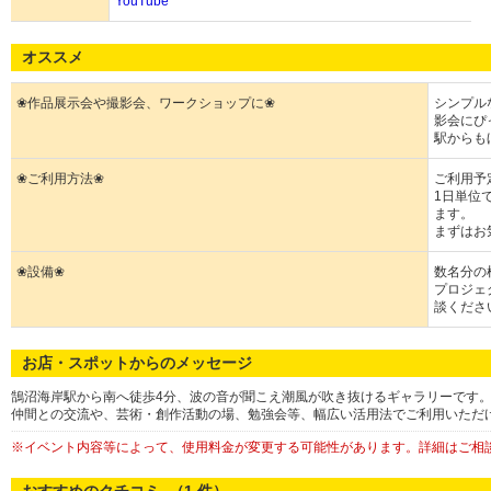
YouTube
オススメ
❀作品展示会や撮影会、ワークショップに❀
シンプル
影会にぴ
駅からも
❀ご利用方法❀
ご利用予
1日単位
ます。
まずはお
❀設備❀
数名分の
プロジェ
談くださ
お店・スポットからのメッセージ
鵠沼海岸駅から南へ徒歩4分、波の音が聞こえ潮風が吹き抜けるギャラリーです
仲間との交流や、芸術・創作活動の場、勉強会等、幅広い活用法でご利用いただ
※イベント内容等によって、使用料金が変更する可能性があります。詳細はご相