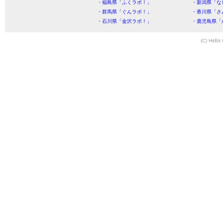
・福島県「ふくラボ！」
・新潟県「な
・群馬県「ぐんラボ！」
・香川県「さ
・石川県「金沢ラボ！」
・鹿児島県「
(C) HitBit