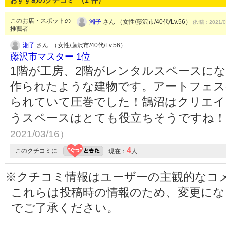
おすすめのクチコミ （
1
件）
このお店・スポットの
湘子
さん （女性/藤沢市/40代/Lv.56）
(投稿：2021/0
推薦者
湘子
さん （女性/藤沢市/40代/Lv.56）
藤沢市マスター 1位
1階が工房、2階がレンタルスペースに
作られたような建物です。アートフェス
られていて圧巻でした！鵠沼はクリエイ
うスペースはとても役立ちそうですね
2021/03/16）
4
このクチコミに
現在：
人
※クチコミ情報はユーザーの主観的なコ
これらは投稿時の情報のため、変更に
でご了承ください。