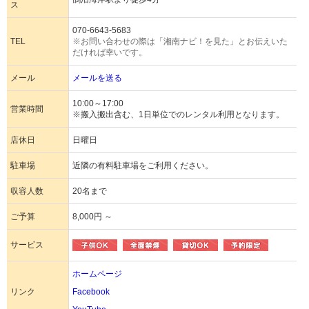
ス
070-6643-5683
TEL
※お問い合わせの際は「湘南ナビ！を見た」とお伝えいた
だければ幸いです。
メール
メールを送る
10:00～17:00
営業時間
※搬入搬出含む、1日単位でのレンタル利用となります。
店休日
日曜日
駐車場
近隣の有料駐車場をご利用ください。
収容人数
20名まで
ご予算
8,000円 ～
サービス
ホームページ
リンク
Facebook