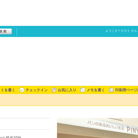
ようこそ！
ゲスト
さん
コミを書く
チェックイン
お気に入り
メモを書く
印刷用ページ
ら徒歩10分