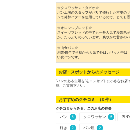
☆クロワッサン・タピオ☆
パン工場のスタッフがパリで修行した本場の
ンで発酵バターを使用しているので、とても
☆オレンジブレッド☆
スイーツブレッドの中でも一番人気で愛媛県
が、たっぷりのっています。爽やかな甘さの
☆山食パン☆
創業49年で当初から人気で外はカリッと中は
い食パンです。
お店・スポットからのメッセージ
"パンのある生活を"をコンセプトに小さなお
非、ご賞味下さい。
おすすめのクチコミ （
3
件）
クチコミからみる、このお店の特長
パン
クロワッサン
PIN
6
5
好き
パン屋
2
2