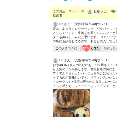
このお店・スポットの
駄星
さん （男性/
推薦者
E6
さん （女性/平塚市/40代/Lv.61）
昔は、あまりクロワッサンってパサパサしてる
とりしています。生地を何層くらいバターと
ターも美味しいんだと思います。 クロワッサ
の所にも販売してるので、あると購入してし
0
このクチコミに
現在：
E6
さん （女性/平塚市/40代/Lv.61）
お惣菜PINYさんの並びにあるパン屋さん！
ら人気のパンがあります。西鎌倉店の気にな
フトで大きさもカンパーニュを半分に切った
ってるのが美味しいです。マフィンみたいな
もヨーグルト+甘酒の爽やかな香りにレーズ
チっと感があるジューシーなレーズンで、と