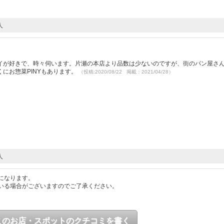
人
イが好きで、時々伺います。片瀬の本店より品数は少ないのですが、街のパン屋さ
にお惣菜PINYもあります。
（投稿:2020/08/22 掲載：2021/04/28）
人
になります。
いる場合がございますのでご了承ください。
このお店・スポットのクチコミを書く