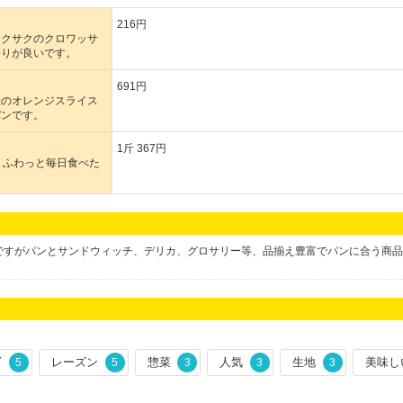
216円
サクサクのクロワッサ
香りが良いです。
691円
産のオレンジスライス
パンです。
1斤 367円
、ふわっと毎日食べた
店ですがパンとサンドウィッチ、デリカ、グロサリー等、品揃え豊富でパンに合う商
Y
レーズン
惣菜
人気
生地
美味し
5
5
3
3
3