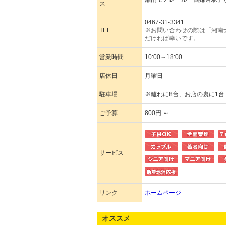
ス
0467-31-3341
TEL
※お問い合わせの際は「湘南
だければ幸いです。
営業時間
10:00～18:00
店休日
月曜日
駐車場
※離れに8台、お店の裏に1台
ご予算
800円 ～
サービス
リンク
ホームページ
オススメ