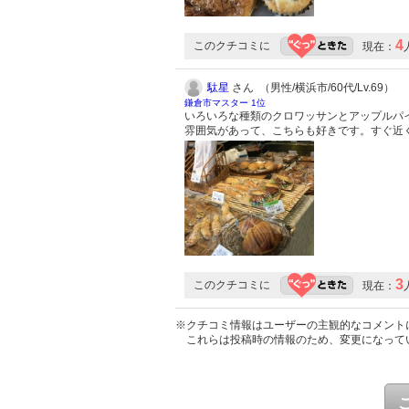
4
このクチコミに
現在：
駄星
さん （男性/横浜市/60代/Lv.69）
鎌倉市マスター 1位
いろいろな種類のクロワッサンとアップルパ
雰囲気があって、こちらも好きです。すぐ近く
3
このクチコミに
現在：
※クチコミ情報はユーザーの主観的なコメント
これらは投稿時の情報のため、変更になって