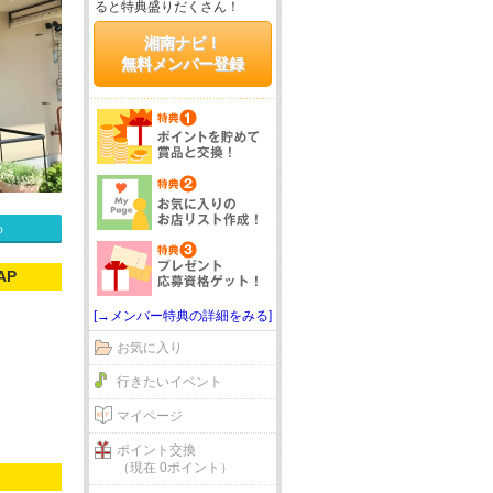
ると特典盛りだくさん！
湘南ナビ！
無料メンバー登録
る
AP
[→メンバー特典の詳細をみる]
お気に入り
行きたいイベント
マイページ
ポイント交換
（現在 0ポイント）