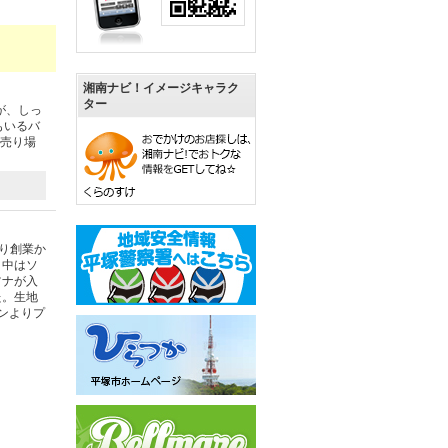
湘南ナビ！イメージキャラク
ター
が、しっ
もいるバ
ン売り場
たり創業か
と中はソ
ツナが入
た。生地
ンよりプ