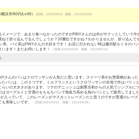
横浜市/60代/Lv.69）
(投稿：2020/08/22 掲載：2021/04/28)
イメージで、あまり食べなかったのですがPINYさんのは外がサクッとしていて中
重ねて折り込んでるんでしょうか？20層位ですかね？わかりませんが、折り込んで
ン系、パイ系はPINYさんの大好きです！ お店に行かれない時は藤沢駅ルミネのパ
まいます！またお伺いします！
（投稿:2023/05/16 掲載：2023/05/16）
人
PINYさんのパンはクロワッサンが人気だと思います。スイーツ系やお惣菜物があっ
ったパンは、この３つです。ミルフランスというクロワッサンの生地で外はパリッ
くらいの大きさがあります。ツナのデニッシュは創業当初からの人気でシンプルに
のはヨーグルトと甘酒のもちもちパンで免疫力高める為のパンとして販売してまし
ンが入っていて、このレーズンがマスカットレーズンだと思うのですが普通のレーズ
ても美味しいです。
（投稿:2021/04/21 掲載：2021/04/28）