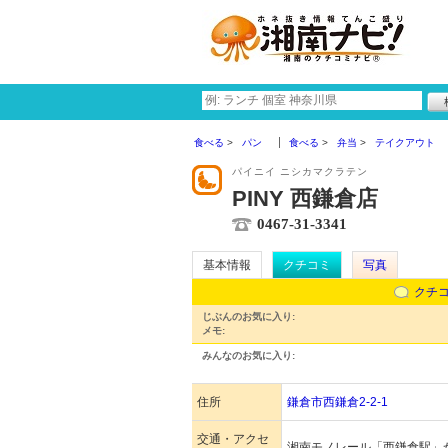
食べる
パン
食べる
弁当
テイクアウト
パイニイ ニシカマクラテン
PINY 西鎌倉店
0467-31-3341
基本情報
クチコミ
写真
クチ
じぶんのお気に入り:
メモ:
みんなのお気に入り:
住所
鎌倉市西鎌倉2-2-1
交通・アクセ
湘南モノレール「西鎌倉駅」か