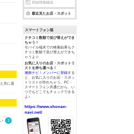
登録情報確認
最近見たお店・スポット
スマートフォン版
クチコミ数順で並び替えができ
ちゃう！
モバイル端末での検索結果もク
チコミ数順で並び替えができち
ゃうよ☆
お気に入りのお店・スポットリ
ストを持ち運べる！
湘南ナビ！メンバーに登録
する
と、お気に入りのお店・スポッ
トリストが作れちゃう。PC・
品と共に是
スマートフォン共通だから、い
つでもどこでもチェックできる
よ♪
https://www.shonan-
navi.net/
い
3