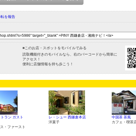
移転を報告
■
このお店・スポットをモバイルでみる
読取機能付きのモバイルなら、右のバーコードから簡単に
アクセス！
便利に店舗情報を持ち歩こう！
レストラン ガスト
レ・シュー 西鎌倉本店
中国茶 茶風
洋菓子
カフェ・喫茶
ス・ファースト