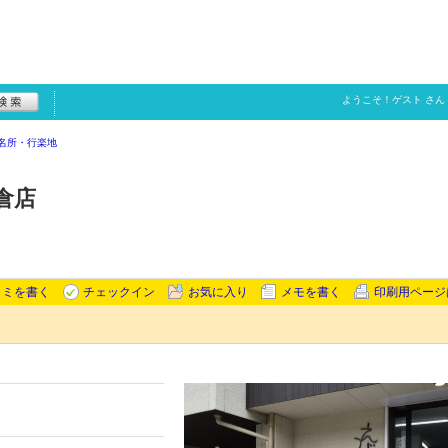
ようこそ！
ゲスト
さん
名所・行楽地
倉店
コミを書く
チェックイン
お気に入り
メモを書く
印刷用ページ