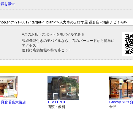
移転を報告
■
このお店・スポットをモバイルでみる
読取機能付きのモバイルなら、右のバーコードから簡単に
アクセス！
便利に店舗情報を持ち歩こう！
 鎌倉若宮大路店
TEA LENTEE
Groovy Nuts
酒類・飲料
食品