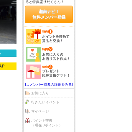
ると特典盛りだくさん！
湘南ナビ！
無料メンバー登録
る
AP
[→メンバー特典の詳細をみる]
お気に入り
行きたいイベント
マイページ
ポイント交換
（現在 0ポイント）