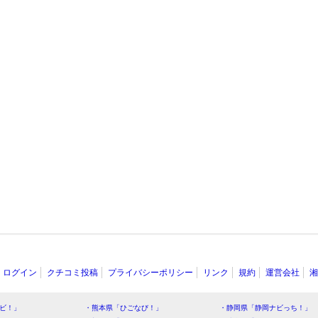
ログイン
クチコミ投稿
プライバシーポリシー
リンク
規約
運営会社
湘
ビ！」
・熊本県「ひごなび！」
・静岡県「静岡ナビっち！」