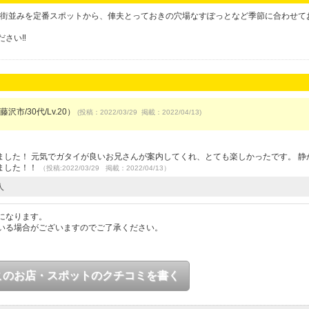
倉の街並みを定番スポットから、俥夫とっておきの穴場なすぽっとなど季節に合わせて
さい‼︎
沢市/30代/Lv.20）
(投稿：2022/03/29 掲載：2022/04/13)
した！ 元気でガタイが良いお兄さんが案内してくれ、とても楽しかったです。 静
ました！！
（投稿:2022/03/29 掲載：2022/04/13）
人
になります。
いる場合がございますのでご了承ください。
このお店・スポットのクチコミを書く