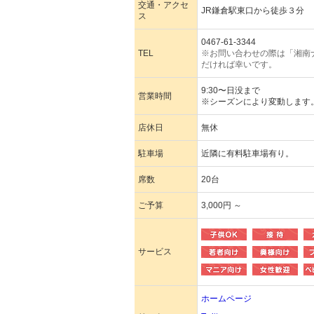
交通・アクセ
JR鎌倉駅東口から徒歩３分
ス
0467-61-3344
TEL
※お問い合わせの際は「湘南
だければ幸いです。
9:30〜日没まで
営業時間
※シーズンにより変動します
店休日
無休
駐車場
近隣に有料駐車場有り。
席数
20台
ご予算
3,000円 ～
サービス
ホームページ