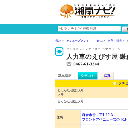
遊ぶ
アミューズメント
遊ぶ
名所・観光
ジンリキシャノエビスヤ カマクラテン
人力車のえびす屋 鎌
0467-61-3344
基本情報
クチコミ
写真
クチ
じぶんのお気に入り:
メモ:
みんなのお気に入り:
鎌倉市雪ノ下1-12-3
住所
フロントアベニュー雪の下1F