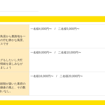
一名様4,000円〜 / 二名様5,000円〜
ノ鳥居から裏路地を一
寺の佇む静かな風景。
ースです
一名様9,000円〜 / 二名様10,000円〜
ングもしたいし大忙
の情緒を楽しみなが
みましょう
一名様16,000円〜 / 二名様20,000円〜
源頼朝が築いた幕府の
。鎌倉の風と、その数
違いなし。