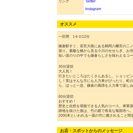
リンク
Twitter
Instagram
オススメ
一区間 1キロ12分
鎌倉駅すぐ、若宮大路にある鶴岡八幡宮の二
巡り。素敵な橋から見る小川のせせらぎ、お
短い道のりの中でも鎌倉らしさを味わえるコ
30分貸切
大人気！
行きたいところはたくさんあるし、ショッピ
し！実はそんな方にも人力車がぴったり。町
ら、ほっと一息、鎌倉の風情を人力車で楽し
60分貸切
おすすめ！
歴史と自然を堪能できる人気のコース。将軍
跡地を抜けた後は、竹の庭で有名な報国寺へ
2000本といわれる一面の竹に癒されること間
お店・スポットからのメッセージ