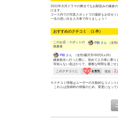
2022年大河ドラマの舞台でもお馴染みの鎌
けます。
コース内での写真スポットでの撮影もお任せくだ
一生の思い出を人力車で作りましょう！
おすすめのクチコミ （
1
件）
このお店・スポットの
P助
さん （女性/藤
推薦者
P助
さん （女性/藤沢市/30代/Lv.20）
鎌倉観光へ行った際に、初めて人力車に乗りま
等知らない道ばかりで、優雅な時間を過ごせ
2
このクチコミに
現在：
※クチコミ情報はユーザーの主観的なコメント
これらは投稿時の情報のため、変更になって