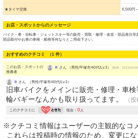
★タイヤ交換
6,500円
お店・スポットからのメッセージ
バイク・車・自転車・ジェットスキー等の販売・買取・修理・改造・部品発注等
部品取付やお車の車検・船検等何なりとご用命下さい。
おすすめのクチコミ （
1
件）
このお店・スポットの
Ｒ
さん （男性/平塚市/40代/Lv.3）
(投稿：2015/02/0
推薦者
Ｒ
さん （男性/平塚市/40代/Lv.3）
旧車バイクをメインに販売・修理・車検
輪バギーなんかも取り扱ってます。
（投稿
0
このクチコミに
現在：
人
※クチコミ情報はユーザーの主観的なコ
これらは投稿時の情報のため、変更に