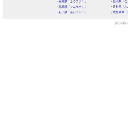
・福島県「ふくラボ！」
・新潟県「な
・群馬県「ぐんラボ！」
・香川県「さ
・石川県「金沢ラボ！」
・鹿児島県「
(C) HitBit