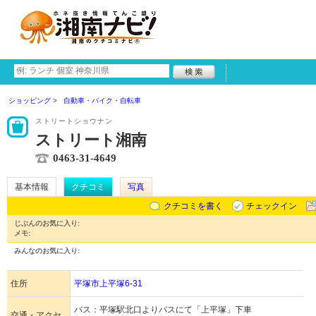
ショッピング
自動車・バイク・自転車
ストリートショウナン
ストリート湘南
0463-31-4649
基本情報
クチコミ
写真
クチコミを書く
チェックイン
じぶんのお気に入り:
メモ:
みんなのお気に入り:
住所
平塚市上平塚6-31
バス：平塚駅北口よりバスにて「上平塚」下車
交通・アクセ