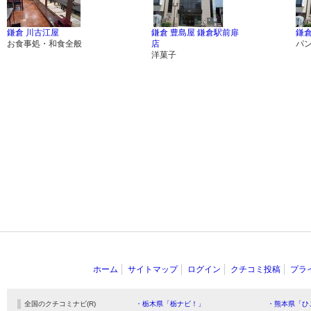
鎌倉 川古江屋
鎌倉 豊島屋 鎌倉駅前扉
鎌倉
お食事処・和食全般
店
パ
洋菓子
ホーム
サイトマップ
ログイン
クチコミ投稿
プラ
全国のクチコミナビ(R)
・栃木県「栃ナビ！」
・熊本県「ひ