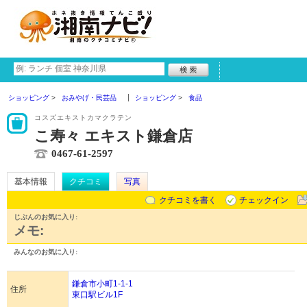
ショッピング
おみやげ・民芸品
ショッピング
食品
コスズエキストカマクラテン
こ寿々 エキスト鎌倉店
0467-61-2597
基本情報
クチコミ
写真
クチコミを書く
チェックイン
じぶんのお気に入り:
メモ:
みんなのお気に入り:
鎌倉市小町1-1-1
住所
東口駅ビル1F