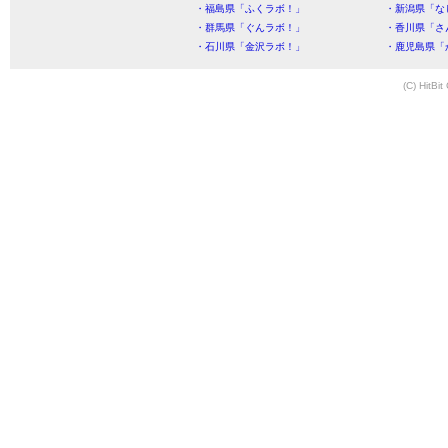
・福島県「ふくラボ！」
・新潟県「な
・群馬県「ぐんラボ！」
・香川県「さ
・石川県「金沢ラボ！」
・鹿児島県「
(C) HitBit