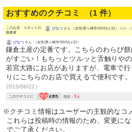
おすすめのクチコミ （
1
件）
このお店・スポットの
ぴなつ
さん （女性/茅ヶ崎市/30代/Lv.32）
(投稿：20
推薦者
ぴなつ
さん （女性/茅ヶ崎市/30代/Lv.32）
鎌倉土産の定番です。こちらのわらび餅
がすごい！もちっとツルッと舌触りやの
若宮大路にお店がありますが、電車で行
りにこちらのお店で買えるで便利です
2015/06/22）
0
このクチコミに
現在：
人
※クチコミ情報はユーザーの主観的なコ
これらは投稿時の情報のため、変更に
でご了承ください。