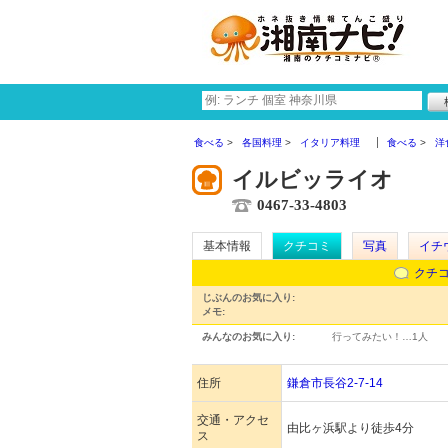
食べる
各国料理
イタリア料理
食べる
洋
イルビッライオ
0467-33-4803
基本情報
クチコミ
写真
イチ
クチ
じぶんのお気に入り:
メモ:
みんなのお気に入り:
行ってみたい！…
1人
住所
鎌倉市長谷2-7-14
交通・アクセ
由比ヶ浜駅より徒歩4分
ス