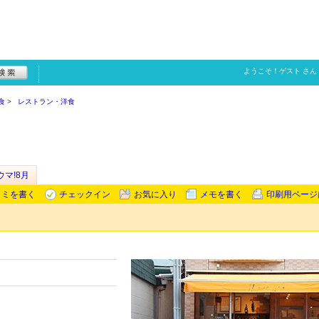
ようこそ！
ゲスト
さん
食
レストラン・洋食
ウマ!8月
コミを書く
チェックイン
お気に入り
メモを書く
印刷用ページ