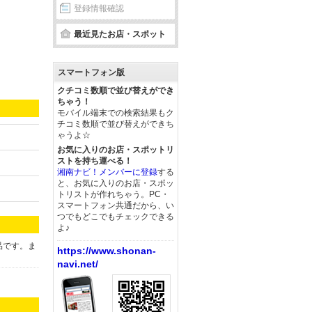
登録情報確認
最近見たお店・スポット
スマートフォン版
クチコミ数順で並び替えができ
ちゃう！
モバイル端末での検索結果もク
チコミ数順で並び替えができち
ゃうよ☆
お気に入りのお店・スポットリ
ストを持ち運べる！
湘南ナビ！メンバーに登録
する
と、お気に入りのお店・スポッ
トリストが作れちゃう。PC・
スマートフォン共通だから、い
つでもどこでもチェックできる
よ♪
品です。ま
https://www.shonan-
navi.net/