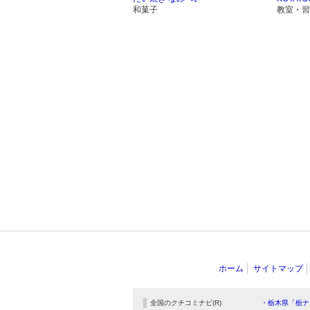
和菓子
教室・習
ホーム
サイトマップ
全国のクチコミナビ(R)
・栃木県「栃ナ