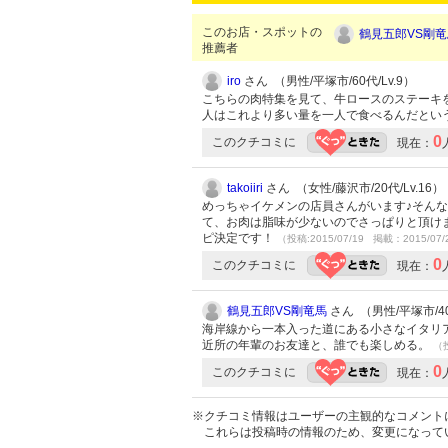
このお店・スポットの
鶴見五郎VS剛竜
推薦者
iro
さん （男性/平塚市/60代/Lv.9）
こちらの肉特集を見て、牛ロースのステーキ
人はこれより多い量を一人で食べるんだとい
0
このクチコミに
現在：
takoiiri
さん （女性/藤沢市/20代/Lv.16）
めっちゃイケメンの店員さんがいます♪そん
て、お肉は脂味が少ないのでさっぱりと頂け
ピ決定です！
（投稿:2015/07/19 掲載：2015/07/
0
このクチコミに
現在：
鶴見五郎VS剛竜馬
さん （男性/平塚市/40
海岸線から一本入った道にある小さなイタリ
近所の年輩のお友達と、誰でも楽しめる。
（投
0
このクチコミに
現在：
※クチコミ情報はユーザーの主観的なコメント
これらは投稿時の情報のため、変更になって