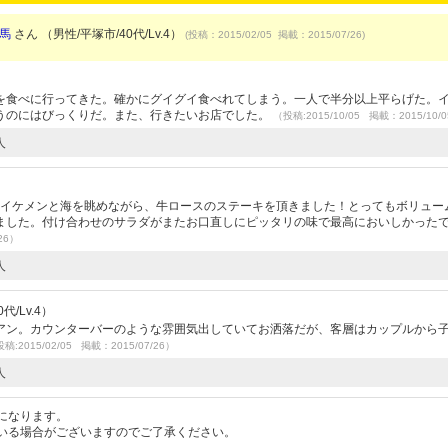
馬
さん （男性/平塚市/40代/Lv.4）
(投稿：2015/02/05 掲載：2015/07/26)
を食べに行ってきた。確かにグイグイ食べれてしまう。一人で半分以上平らげた。
うのにはびっくりだ。また、行きたいお店でした。
（投稿:2015/10/05 掲載：2015/10/
人
なイケメンと海を眺めながら、牛ロースのステーキを頂きました！とってもボリュー
ました。付け合わせのサラダがまたお口直しにピッタリの味で最高においしかった
26）
人
代/Lv.4）
アン。カウンターバーのような雰囲気出していてお洒落だが、客層はカップルから
稿:2015/02/05 掲載：2015/07/26）
人
になります。
いる場合がございますのでご了承ください。