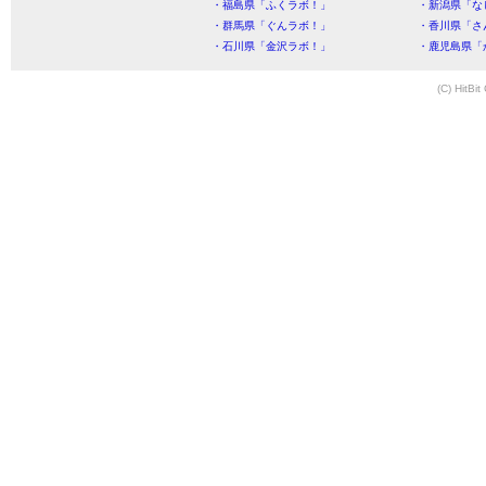
・福島県「ふくラボ！」
・新潟県「な
・群馬県「ぐんラボ！」
・香川県「さ
・石川県「金沢ラボ！」
・鹿児島県「
(C) HitBit