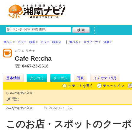
食べる
カフェ・喫茶
カフェ・喫茶店
食べる
スウィーツ
洋菓子
カフェ リチャ
Cafe Re:cha
0467-23-5518
基本情報
クチコミ
クーポン
写真
イチウマ！9月
クチコミを書く
チェックイン
じぶんのお気に入り:
メモ:
みんなのお気に入り:
行ってみたい！…
2人
このお店・スポットのクーポ