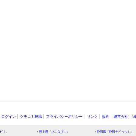
ログイン
クチコミ投稿
プライバシーポリシー
リンク
規約
運営会社
湘
ビ！」
・熊本県「ひごなび！」
・静岡県「静岡ナビっち！」