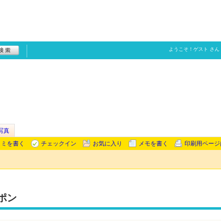
ようこそ！
ゲスト
さん
写真
コミを書く
チェックイン
お気に入り
メモを書く
印刷用ページ
ポン