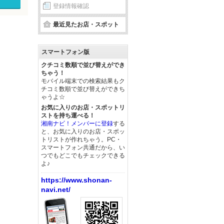
登録情報確認
最近見たお店・スポット
スマートフォン版
クチコミ数順で並び替えができ
ちゃう！
モバイル端末での検索結果もク
チコミ数順で並び替えができち
ゃうよ☆
お気に入りのお店・スポットリ
ストを持ち運べる！
湘南ナビ！メンバーに登録
する
と、お気に入りのお店・スポッ
トリストが作れちゃう。PC・
スマートフォン共通だから、い
つでもどこでもチェックできる
よ♪
https://www.shonan-
navi.net/