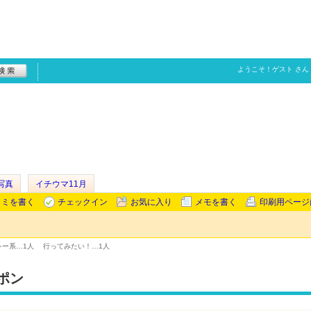
ようこそ！
ゲスト
さん
写真
イチウマ11月
コミを書く
チェックイン
お気に入り
メモを書く
印刷用ページ
シー系…
1人
行ってみたい！…
1人
ポン