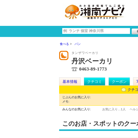
食べる
パン
タンザワベーカリ
丹沢ベーカリ
0463-89-1773
基本情報
クチコミ
クーポン
クチ
じぶんのお気に入り:
メモ:
みんなのお気に入り:
お気に入り…
1人
ヘル
このお店・スポットのクー