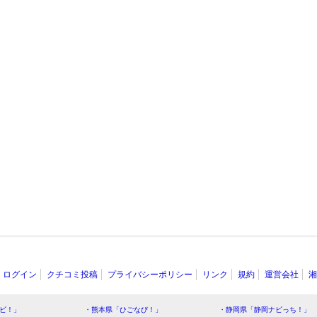
ログイン
クチコミ投稿
プライバシーポリシー
リンク
規約
運営会社
湘
ビ！」
・熊本県「ひごなび！」
・静岡県「静岡ナビっち！」