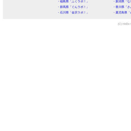
・福島県「ふくラボ！」
・新潟県「な
・群馬県「ぐんラボ！」
・香川県「さ
・石川県「金沢ラボ！」
・鹿児島県「
(C) HitBit