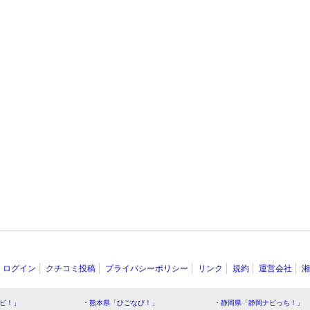
ログイン
クチコミ投稿
プライバシーポリシー
リンク
規約
運営会社
湘
ビ！」
・熊本県「ひごなび！」
・静岡県「静岡ナビっち！」