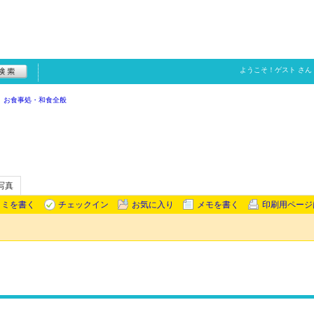
ようこそ！
ゲスト
さん
お食事処・和食全般
写真
コミを書く
チェックイン
お気に入り
メモを書く
印刷用ページ