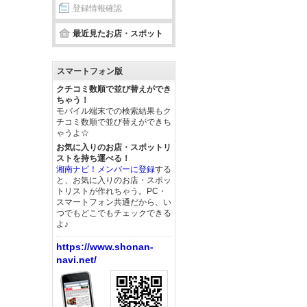
登録情報確認
最近見たお店・スポット
スマートフォン版
クチコミ数順で並び替えができ
ちゃう！
モバイル端末での検索結果もク
チコミ数順で並び替えができち
ゃうよ☆
お気に入りのお店・スポットリ
ストを持ち運べる！
湘南ナビ！メンバーに登録
する
と、お気に入りのお店・スポッ
トリストが作れちゃう。PC・
スマートフォン共通だから、い
つでもどこでもチェックできる
よ♪
https://www.shonan-
navi.net/