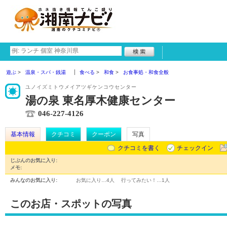
遊ぶ
温泉・スパ・銭湯
食べる
和食
お食事処・和食全般
ユノイズミトウメイアツギケンコウセンター
湯の泉 東名厚木健康センター
046-227-4126
基本情報
クチコミ
クーポン
写真
クチコミを書く
チェックイン
じぶんのお気に入り:
メモ:
みんなのお気に入り:
お気に入り…
4人
行ってみたい！…
1人
このお店・スポットの写真