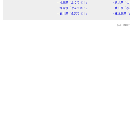
・福島県「ふくラボ！」
・新潟県「な
・群馬県「ぐんラボ！」
・香川県「さ
・石川県「金沢ラボ！」
・鹿児島県「
(C) HitBit