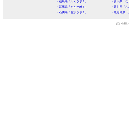
・福島県「ふくラボ！」
・新潟県「な
・群馬県「ぐんラボ！」
・香川県「さ
・石川県「金沢ラボ！」
・鹿児島県「
(C) HitBit