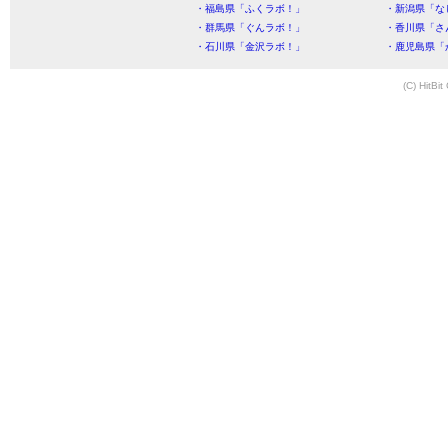
・福島県「ふくラボ！」
・新潟県「な
・群馬県「ぐんラボ！」
・香川県「さ
・石川県「金沢ラボ！」
・鹿児島県「
(C) HitBit