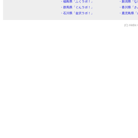
・福島県「ふくラボ！」
・新潟県「な
・群馬県「ぐんラボ！」
・香川県「さ
・石川県「金沢ラボ！」
・鹿児島県「
(C) HitBit