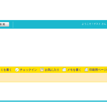
ようこそ！
ゲスト
さん
コミを書く
チェックイン
お気に入り
メモを書く
印刷用ページ