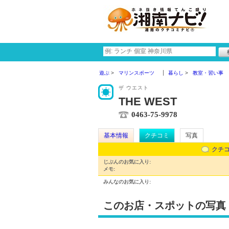
遊ぶ
マリンスポーツ
暮らし
教室・習い事
ザ ウエスト
THE WEST
0463-75-9978
基本情報
クチコミ
写真
クチ
じぶんのお気に入り:
メモ:
みんなのお気に入り:
このお店・スポットの写真