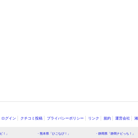
ログイン
クチコミ投稿
プライバシーポリシー
リンク
規約
運営会社
湘
ビ！」
・熊本県「ひごなび！」
・静岡県「静岡ナビっち！」