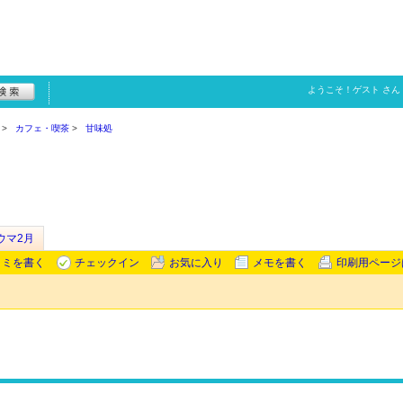
ようこそ！
ゲスト
さん
カフェ・喫茶
甘味処
ウマ2月
コミを書く
チェックイン
お気に入り
メモを書く
印刷用ページ