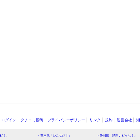
ログイン
クチコミ投稿
プライバシーポリシー
リンク
規約
運営会社
湘
ビ！」
・熊本県「ひごなび！」
・静岡県「静岡ナビっち！」