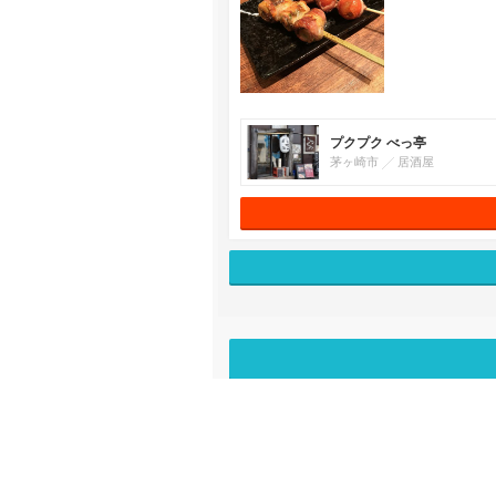
プクプク べっ亭
茅ヶ崎市
居酒屋