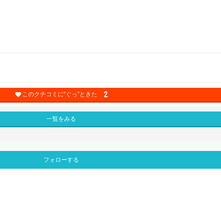
2
このクチコミに“ぐっ”ときた
一覧をみる
フォローする