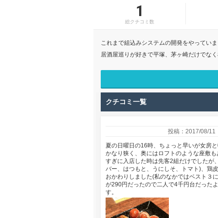
1
総クチコミ数
これまで組込みシステムの開発をやっていま
居酒屋巡りが好きで平塚、茅ヶ崎だけでなく
クチコミ一覧
投稿：2017/08/11
夏の日曜日の16時、ちょっと早いが女房
かなり狭く、奥にはロフトのような座敷も
すぎに入店した時は先客2組だけでしたが
バー、はつもと、うにしそ、トマト)、鶏皮
おかわりしました(私のなかではベスト３に
が290円だったので二人で4千円台だった
す。