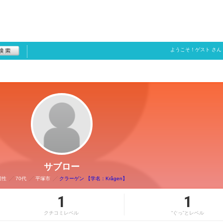
ようこそ！
ゲスト
さん
サブロー
男性
70代
平塚市
クラーゲン 【学名：Krâgen】
1
1
クチコミレベル
“ぐっ”とレベル