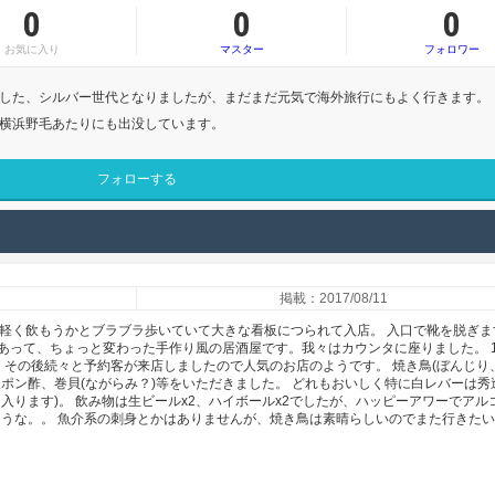
0
0
0
お気に入り
マスター
フォロワー
した、シルバー世代となりましたが、まだまだ元気で海外旅行にもよく行きます。
横浜野毛あたりにも出没しています。
フォローする
掲載：2017/08/11
と軽く飲もうかとブラブラ歩いていて大きな看板につられて入店。 入口で靴を脱ぎま
あって、ちょっと変わった手作り風の居酒屋です。我々はカウンタに座りました。 1
、その後続々と予約客が来店しましたので人気のお店のようです。 焼き鳥(ぼんじり
ポン酢、巻貝(ながらみ？)等をいただきました。 どれもおいしく特に白レバーは秀
入ります)。 飲み物は生ビールx2、ハイボールx2でしたが、ハッピーアワーでアル
ような。。 魚介系の刺身とかはありませんが、焼き鳥は素晴らしいのでまた行きた