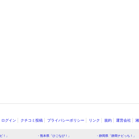
ログイン
クチコミ投稿
プライバシーポリシー
リンク
規約
運営会社
湘
ビ！」
・熊本県「ひごなび！」
・静岡県「静岡ナビっち！」