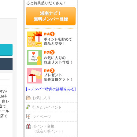
ると特典盛りだくさん！
湘南ナビ！
無料メンバー登録
[→メンバー特典の詳細をみる]
すが
6時
お気に入り
、白レ
逸で
行きたいイベント
コール
い店で
マイページ
ポイント交換
（現在 0ポイント）