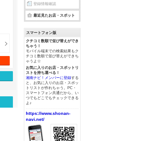
登録情報確認
最近見たお店・スポット
スマートフォン版
クチコミ数順で並び替えができ
ちゃう！
モバイル端末での検索結果もク
チコミ数順で並び替えができち
ゃうよ☆
お気に入りのお店・スポットリ
ストを持ち運べる！
湘南ナビ！メンバーに登録
する
と、お気に入りのお店・スポッ
トリストが作れちゃう。PC・
スマートフォン共通だから、い
つでもどこでもチェックできる
よ♪
https://www.shonan-
navi.net/