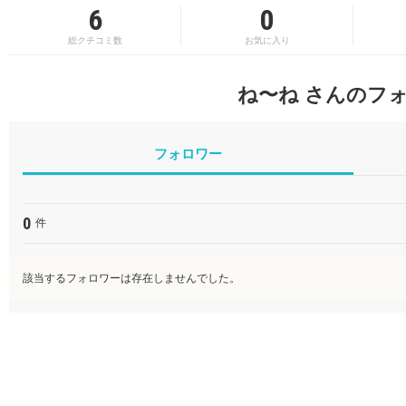
6
0
総クチコミ数
お気に入り
ね〜ね さんのフ
フォロワー
0
件
該当するフォロワーは存在しませんでした。