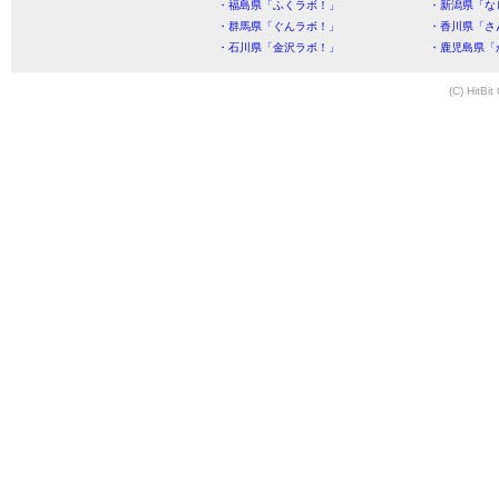
・福島県「ふくラボ！」
・新潟県「な
・群馬県「ぐんラボ！」
・香川県「さ
・石川県「金沢ラボ！」
・鹿児島県「
(C) HitBit