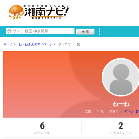
ホーム
ね〜ねさんのマイページ
フォロワー一覧
ね〜ね
女性
60代
平塚市
アン子 【
6
2
総合レベル
クチコミレベル