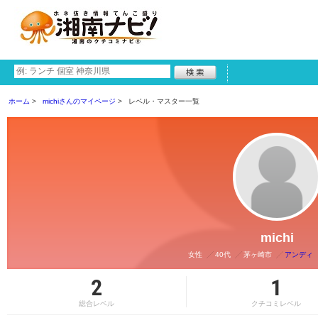
ホーム
michiさんのマイページ
レベル・マスター一覧
michi
女性
40代
茅ヶ崎市
アンディ 
2
1
総合レベル
クチコミレベル