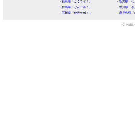
・福島県「ふくラボ！」
・新潟県「な
・群馬県「ぐんラボ！」
・香川県「さ
・石川県「金沢ラボ！」
・鹿児島県「
(C) HitBit