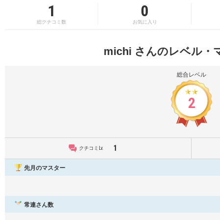
1
0
総クチコミ数
お気に入り
michi さんのレベル
総合レベル
2
1
クチコミLv.
先月のマスター
常連さん数