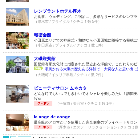
レンブラントホテル厚木
お食事、ウェディング、ご宿泊…、多彩なサービスのレンブラ
（厚木市 / ブライダル / クチコミ数 5件）
報徳会館
小田原エリアでの神前式・和婚なら小田原城に隣接する報徳二
（小田原市 / ブライダル / クチコミ数 1件）
大磯迎賓舘
国登録有形文化財に指定された歴史ある洋館で、こだわりのピ
潮風かおる大磯の歴史ある洋館で、大切な人と思い出に残る
（大磯町 / イタリア料理 / クチコミ数 2件）
ビューティサロン ムネカタ
どんな時でもいつでもきれいでオシャレを楽しみたい！訪問美
容室
（平塚市 / 美容室 / クチコミ数 1件）
la ange de conge
最高級のアロマだけを使用した完全個室のプライベートサロン
（厚木市 / エステ・リラクゼーション / クチコミ数