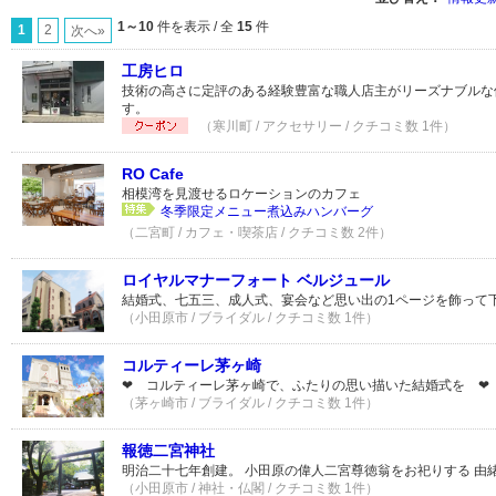
1～10
件を表示 / 全
15
件
1
2
次へ»
工房ヒロ
技術の高さに定評のある経験豊富な職人店主がリーズナブルな
す。
（寒川町 / アクセサリー / クチコミ数 1件）
RO Cafe
相模湾を見渡せるロケーションのカフェ
冬季限定メニュー煮込みハンバーグ
（二宮町 / カフェ・喫茶店 / クチコミ数 2件）
ロイヤルマナーフォート ベルジュール
結婚式、七五三、成人式、宴会など思い出の1ページを飾って
（小田原市 / ブライダル / クチコミ数 1件）
コルティーレ茅ヶ崎
❤ コルティーレ茅ヶ崎で、ふたりの思い描いた結婚式を ❤
（茅ヶ崎市 / ブライダル / クチコミ数 1件）
報徳二宮神社
明治二十七年創建。 小田原の偉人二宮尊徳翁をお祀りする 由
（小田原市 / 神社・仏閣 / クチコミ数 1件）