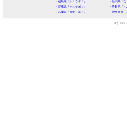
・福島県「ふくラボ！」
・新潟県「な
・群馬県「ぐんラボ！」
・香川県「さ
・石川県「金沢ラボ！」
・鹿児島県「
(C) HitBit