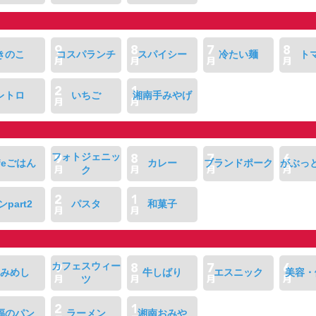
きのこ
コスパランチ
スパイシー
冷たい麺
ト
レトロ
いちご
湘南手みやげ
フォトジェニッ
feごはん
カレー
ブランドポーク
がぶっ
ク
ンpart2
パスタ
和菓子
カフェスウィー
みめし
牛しばり
エスニック
美容・
ツ
福のパン
ラーメン
湘南おみや