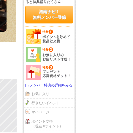
ると特典盛りだくさん！
湘南ナビ！
無料メンバー登録
[→メンバー特典の詳細をみる]
お気に入り
行きたいイベント
マイページ
ポイント交換
（現在 0ポイント）