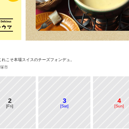
これこそ本場スイスのチーズフォンデュ。
 平塚市
2
3
4
[Fri]
[Sat]
[Sun]