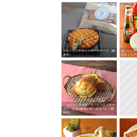
クルミ入り手作りスモークチーズ（鎌
おいしいト
倉市）
のモッツア
「カリカリチーズ」と「しっとりチー
ズ」 2つの食感が楽しめるパン（秦
野市）