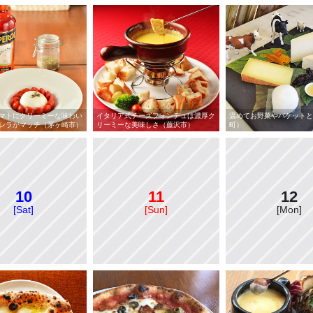
マトにクリーミーな味わい
イタリア式チーズフォンデュは濃厚ク
温めてお野菜やバケットと
レラがマッチ（茅ヶ崎市）
リーミーな美味しさ（藤沢市）
町）
10
11
12
[Sat]
[Sun]
[Mon]