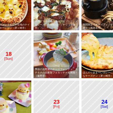
スペインのイベリコチョリソーはトマ
ツァレラ＆ピザ生地のナイ
トソースとの相性もバッチリ（平塚
期間限定！チーズフォンデ
ネーション（茅ヶ崎市）
市）
題！（海老名市）
18
[Sun]
季節の温野菜のチーズフォンデュ。モ
チモチの自家製フォカッチャも美味！
ほんのりあま〜いカレーに
（秦野市）
なチーズナン（茅ヶ崎市）
23
24
[Fri]
[Sat]