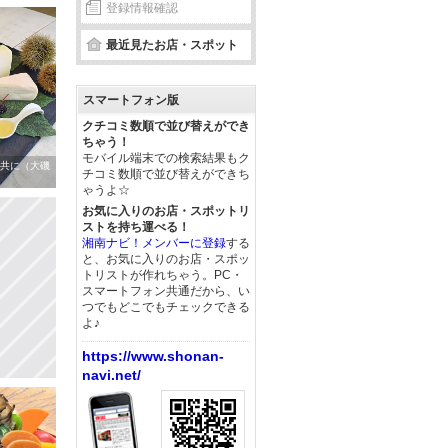
登録情報確認
最近見たお店・スポット
スマートフォン版
クチコミ数順で並び替えができ
ちゃう！
モバイル端末での検索結果もク
共に（大磯
チコミ数順で並び替えができち
ゃうよ☆
お気に入りのお店・スポットリ
ストを持ち運べる！
湘南ナビ！メンバーに登録
する
と、お気に入りのお店・スポッ
トリストが作れちゃう。PC・
スマートフォン共通だから、い
つでもどこでもチェックできる
よ♪
https://www.shonan-
navi.net/