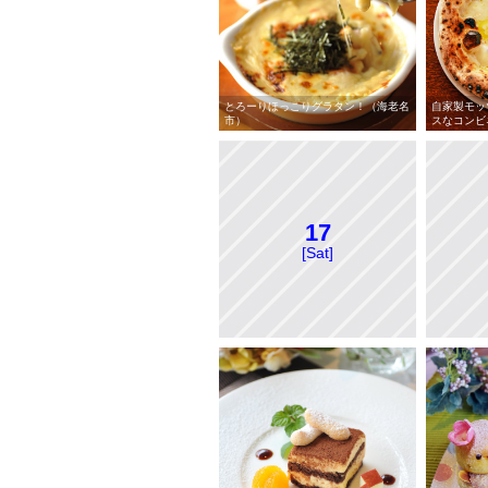
とろーりほっこりグラタン！（海老名
自家製モッ
市）
スなコンビ
17
[Sat]