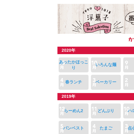
2020年
あったかほっこ
いろんな麺
り
春ランチ
ベーカリー
2019年
らーめん2
どんぶり
ハ
パンベスト
たまご
点