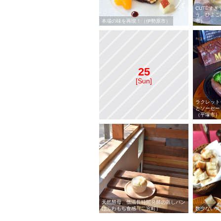
CUTEす
う、ひよこ
本場の味を再現！（伊勢原市）
市）
25
[Sun]
ラクレット
とソーセー
（平塚市）
天然酵母、低温長時間発酵の蒸しパン
はふわもち食感（二宮町）
数少ないス