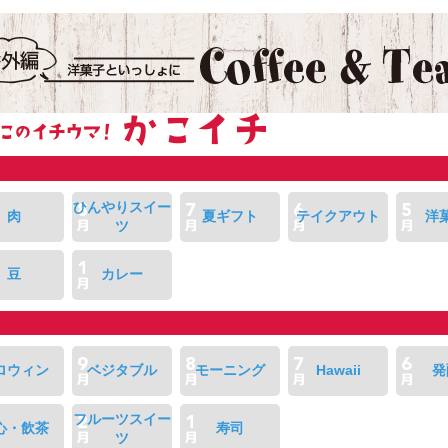
ひんやりスイー
肉
夏ギフト
テイクアウト
洋
ツ
豆
カレー
ロウィン
ベジタブル
モーニング
Hawaii
発
フルーツスイー
心・飲茶
寿司
ツ