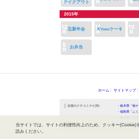
テイクアウト
2015年
忘新年会
X'masケーキ
お弁当
ホーム
サイトマップ
全国のクチコミナビ(R)
・栃木県「栃ナ
・福島県「ふく
・群馬県「ぐん
・石川県「金沢
当サイトでは、サイトの利便性向上のため、クッキー(Cookie)
読みください。