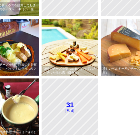
ぎて食べるのを躊躇してしま
のチーズケーキ（小田原
チーズを熱々鉄板のお野菜
ジ、バケットにたっぷりと
気軽にチーズを楽しめる、とっておき
珍しいベルギー産のチーズ
が見つかるお店（鎌倉市）
市）
31
[Sat]
イス料理の名店（平塚市）