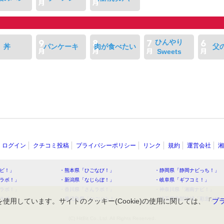
ひんやり
丼
パンケーキ
肉が食べたい
父
Sweets
ログイン
クチコミ投稿
プライバシーポリシー
リンク
規約
運営会社
湘
ビ！」
・熊本県「ひごなび！」
・静岡県「静岡ナビっち！」
ラボ！」
・新潟県「なじらぼ！」
・岐阜県「ギフコミ！」
ラボ！」
・香川県「さんラボ！」
・神奈川県「湘南ナビ！」
ラボ！」
・鹿児島県「かごぶら！」
・埼玉県北部地域「彩北なび
を使用しています。サイトのクッキー(Cookie)の使用に関しては、「
プ
(C) HitBit Co.,Ltd. All Rights Reserved.