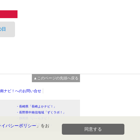
の日
▲このページの先頭へ戻る
南ナビ！へのお問い合せ
・長崎県「長崎よかナビ！」
・長野県中南信地域「ずくラボ！」
・静岡県「い～らナビ！」
！」
・高知県「こうちドン！」
ライバシーポリシー
」をお
同意する