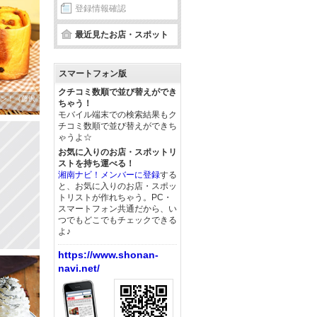
登録情報確認
最近見たお店・スポット
スマートフォン版
クチコミ数順で並び替えができ
ン！（藤沢
ちゃう！
モバイル端末での検索結果もク
チコミ数順で並び替えができち
ゃうよ☆
お気に入りのお店・スポットリ
ストを持ち運べる！
湘南ナビ！メンバーに登録
する
と、お気に入りのお店・スポッ
トリストが作れちゃう。PC・
スマートフォン共通だから、い
つでもどこでもチェックできる
よ♪
https://www.shonan-
navi.net/