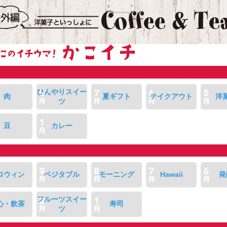
ひんやりスイー
肉
夏ギフト
テイクアウト
洋
ツ
豆
カレー
ロウィン
ベジタブル
モーニング
Hawaii
発
フルーツスイー
心・飲茶
寿司
ツ