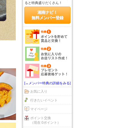
ると特典盛りだくさん！
湘南ナビ！
無料メンバー登録
[→メンバー特典の詳細をみる]
お気に入り
行きたいイベント
マイページ
）
ポイント交換
（現在 0ポイント）