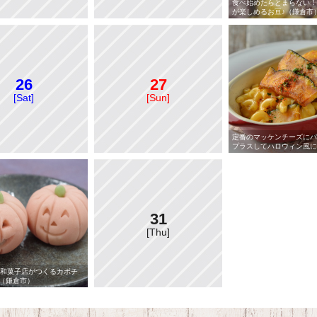
食べ始めたらとまらない！
が楽しめるお豆♪（鎌倉市
26
27
[Sat]
[Sun]
定番のマッケンチーズにパ
プラスしてハロウィン風に
31
[Thu]
の和菓子店がつくるカボチ
（鎌倉市）