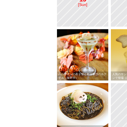
[Sun]
ハロウィンの夜を甘く彩る魅惑のカク
人気のサン
テル（秦野市）
ンで登場（