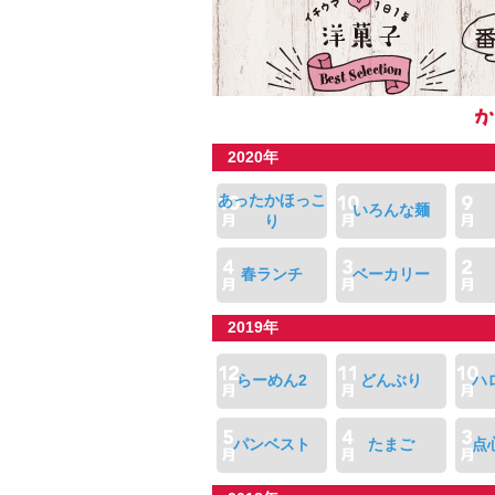
2020年
あったかほっこ
いろんな麺
り
春ランチ
ベーカリー
2019年
らーめん2
どんぶり
ハ
パンベスト
たまご
点