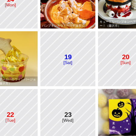
[Mon]
キュートなパンプキンヘア
パンプキンカリィー（平塚市）
ー！（藤沢市）
19
20
[Sat]
[Sun]
デーがハロウィンバージョ
藤沢市）
22
23
[Tue]
[Wed]