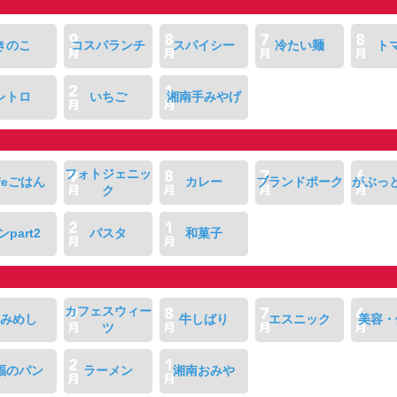
きのこ
コスパランチ
スパイシー
冷たい麺
ト
レトロ
いちご
湘南手みやげ
フォトジェニッ
feごはん
カレー
ブランドポーク
がぶっ
ク
ンpart2
パスタ
和菓子
カフェスウィー
みめし
牛しばり
エスニック
美容・
ツ
福のパン
ラーメン
湘南おみや