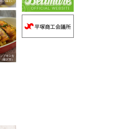
秋の味わい
）
ンプキンを
（藤沢市）