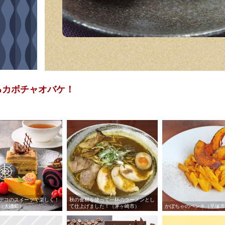
るカボチャオバケ！
デコのスイーツで楽しく！
秋の食材を使って一杯のラーメンとし
（大磯町）
て仕上げました！（茅ヶ崎市）
かぼちゃのペンネ（平塚市