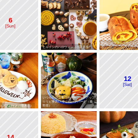
6
[Sun]
絶品ハロウィンラウンドパ
ヒルトンのハロウィン（小田原市）
市）
12
[Sat]
いつものロコモコがバージョンアップ
☆リピ率高い 手ごねハンバーグ（秦
ッズプレート（厚木市）
野市）
14