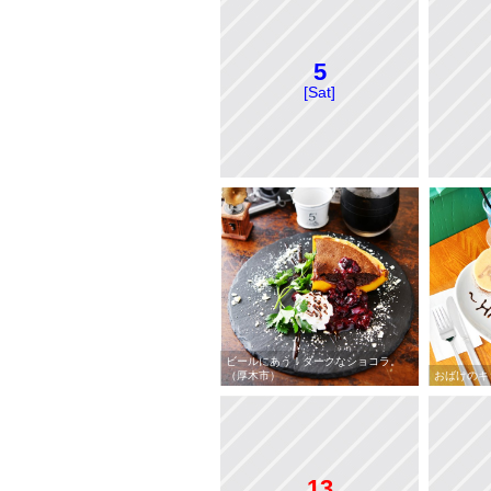
5
[Sat]
ビールにあう！ダークなショコラ。
（厚木市）
おばけのキ
13