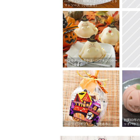
ハロウィン・暗闇おばけのイカスミト
マトソース（小田原市）
外はモチっと！中はパンプキンのケー
キ （鎌倉市）
創業83年
ハロウィンギフト！（海老名市）
ャオバケ！