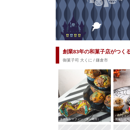
創業83年の和菓子店がつく
御菓子司 大くに / 鎌倉市
ハロウィン
オカルトマフィン（茅ヶ崎市）
美味しく！