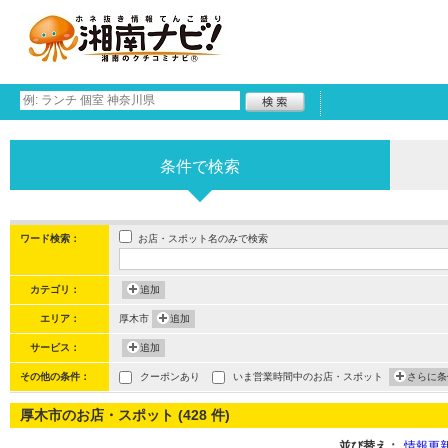
条件で検索
お店・スポット名のみで検索
ワード検索：
カテゴリ：
追加
エリア：
厚木市
追加
サービス：
追加
その他の条件：
クーポンあり
いま営業時間中のお店・スポット
さらに条
厚木市のお店・スポット (428 件)
並び替え：
情報更