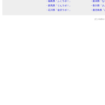
・福島県「ふくラボ！」
・新潟県「な
・群馬県「ぐんラボ！」
・香川県「さ
・石川県「金沢ラボ！」
・鹿児島県「
(C) HitBit