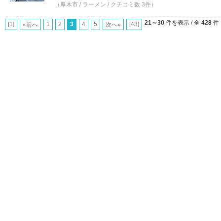
（厚木市 / ラーメン / クチコミ数 3件）
21～30
件を表示 / 全
428
件
[1]
1
2
3
4
5
[43]
«前へ
次へ»