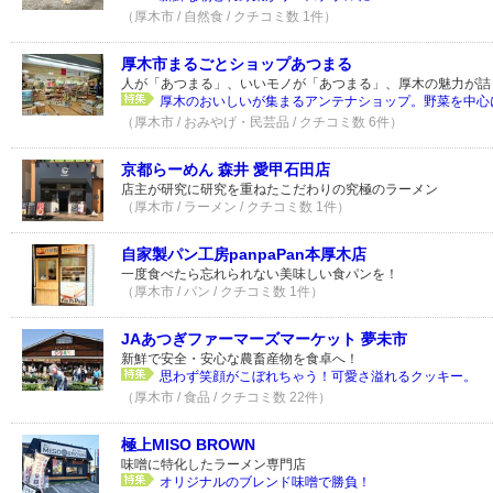
（厚木市 / 自然食 / クチコミ数 1件）
厚木市まるごとショップあつまる
人が「あつまる」、いいモノが「あつまる」、厚木の魅力が詰
厚木のおいしいが集まるアンテナショップ。野菜を中心に
（厚木市 / おみやげ・民芸品 / クチコミ数 6件）
京都らーめん 森井 愛甲石田店
店主が研究に研究を重ねたこだわりの究極のラーメン
（厚木市 / ラーメン / クチコミ数 1件）
自家製パン工房panpaPan本厚木店
一度食べたら忘れられない美味しい食パンを！
（厚木市 / パン / クチコミ数 1件）
JAあつぎファーマーズマーケット 夢未市
新鮮で安全・安心な農畜産物を食卓へ！
思わず笑顔がこぼれちゃう！可愛さ溢れるクッキー。
（厚木市 / 食品 / クチコミ数 22件）
極上MISO BROWN
味噌に特化したラーメン専門店
オリジナルのブレンド味噌で勝負！