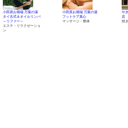
小田原お堀端 万葉の湯
小田原お堀端 万葉の湯
やき
タイ古式＆オイルリンパ
フットケア真心
店
～リファー～
マッサージ・整体
焼
エステ・リラクゼーショ
ン