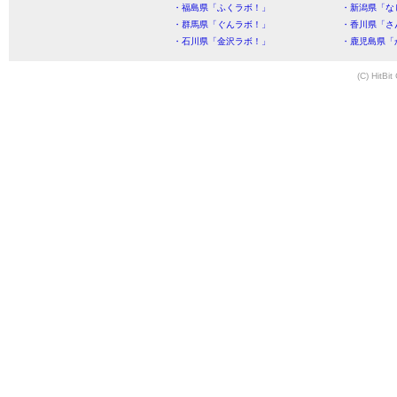
・福島県「ふくラボ！」
・新潟県「な
・群馬県「ぐんラボ！」
・香川県「さ
・石川県「金沢ラボ！」
・鹿児島県「
(C) HitBit