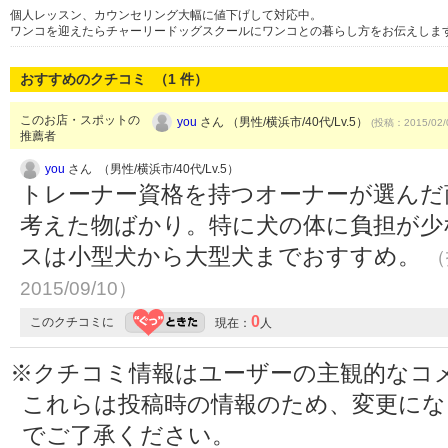
個人レッスン、カウンセリング大幅に値下げして対応中。
ワンコを迎えたらチャーリードッグスクールにワンコとの暮らし方をお伝えしま
おすすめのクチコミ （
1
件）
このお店・スポットの
you
さん （男性/横浜市/40代/Lv.5）
(投稿：2015/02/
推薦者
you
さん （男性/横浜市/40代/Lv.5）
トレーナー資格を持つオーナーが選んだ
考えた物ばかり。特に犬の体に負担が少
スは小型犬から大型犬までおすすめ。
（
2015/09/10）
0
このクチコミに
現在：
人
※クチコミ情報はユーザーの主観的なコ
これらは投稿時の情報のため、変更に
でご了承ください。