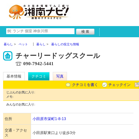
暮らし
ペット
暮らし
暮らしの役立ち情報
チャーリードッグスクール
090-7942-5441
基本情報
クチコミ
写真
クチコミを書く
チェックイン
じぶんのお気に入り:
メモ:
みんなのお気に入り:
住所
小田原市栄町1-8-13
交通・アクセ
小田原駅東口より徒歩3分
ス