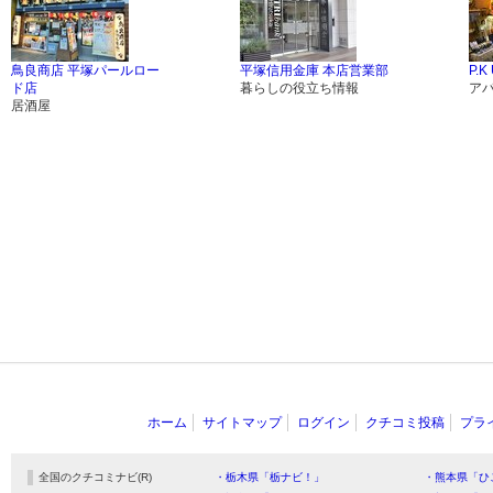
鳥良商店 平塚パールロー
平塚信用金庫 本店営業部
P.K
ド店
暮らしの役立ち情報
ア
居酒屋
ホーム
サイトマップ
ログイン
クチコミ投稿
プラ
全国のクチコミナビ(R)
・栃木県「栃ナビ！」
・熊本県「ひ