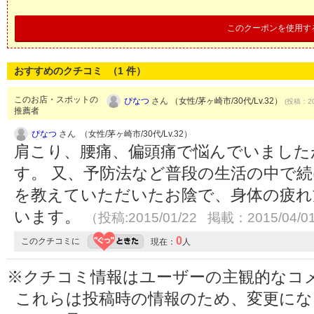
このクーポンを使用す
おすすめのクチコミ （
1
件）
このお店・スポットの
ぴなつ
さん （女性/茅ヶ崎市/30代/Lv.32）
(投稿：20
推薦者
ぴなつ
さん （女性/茅ヶ崎市/30代/Lv.32）
肩こり、腰痛、偏頭痛で悩んでいました
す。 又、予防法など普段の生活の中で
を教えていただいたお陰で、身体の疲れ
います。
（投稿:2015/01/22 掲載：2015/04/0
0
このクチコミに
現在：
人
※クチコミ情報はユーザーの主観的なコ
これらは投稿時の情報のため、変更に