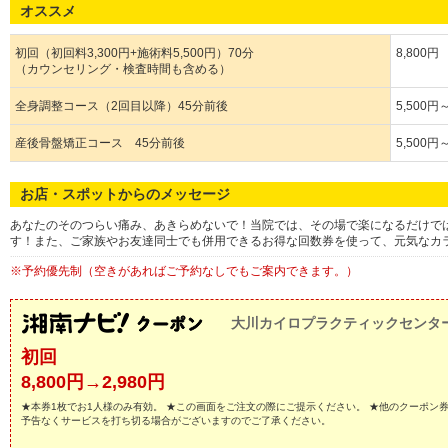
オススメ
初回（初回料3,300円+施術料5,500円）70分
8,800円
（カウンセリング・検査時間も含める）
全身調整コース（2回目以降）45分前後
5,500円
産後骨盤矯正コース 45分前後
5,500円
お店・スポットからのメッセージ
あなたのそのつらい痛み、あきらめないで！当院では、その場で楽になるだけで
す！また、ご家族やお友達同士でも併用できるお得な回数券を使って、元気なカ
※予約優先制（空きがあればご予約なしでもご案内できます。）
大川カイロプラクティックセンタ
初回
8,800円→2,980円
★本券1枚でお1人様のみ有効。 ★この画面をご注文の際にご提示ください。 ★他のクーポン
予告なくサービスを打ち切る場合がございますのでご了承ください。