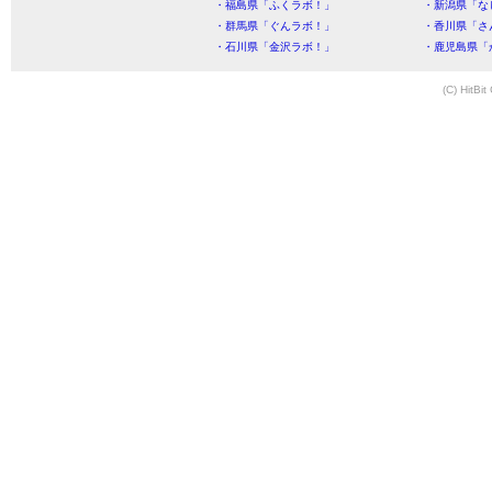
・福島県「ふくラボ！」
・新潟県「な
・群馬県「ぐんラボ！」
・香川県「さ
・石川県「金沢ラボ！」
・鹿児島県「
(C) HitBit