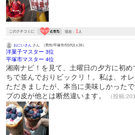
1
このクチコミに
現在：
人
おにいさん
さん （男性/平塚市/50代/Lv.36）
洋菓子マスター 3位
平塚市マスター 4位
湘南ナビ！を見て、土曜日の夕方に初め
ちで並んでおりビックリ！。私は、オレ
ただきましたが、本当に美味しかったで
プの皮が他とは断然違います。
（投稿:201