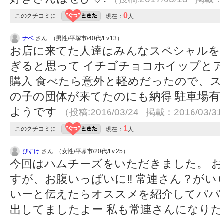
0
このクチコミに
現在：
人
ナベ
さん （男性/平塚市/40代/Lv.13）
お店に来てた人達はみんなスペシャルを
ぎると思って イチゴチョコホイップと
購入 食べたら意外と軽めだったので、
の子の団体が来てたのにも納得 駐車場有
ようです
（投稿:2016/03/24 掲載：2016/03/3
1
このクチコミに
現在：
人
ぴすけ
さん （女性/平塚市/20代/Lv.25）
今回はハムチーズをいただきました。 
すが、お腹いっぱいに‼︎ 常連さん？が
いーと伝えたらオススメを紹介してパパ
出してましたよー 私も常連さんになり