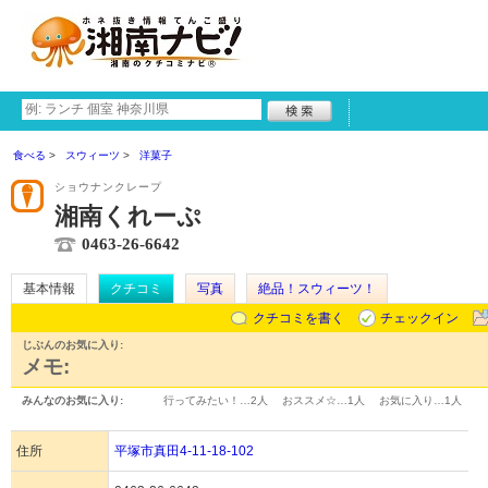
食べる
スウィーツ
洋菓子
ショウナンクレープ
湘南くれーぷ
0463-26-6642
基本情報
クチコミ
写真
絶品！スウィーツ！
クチコミを書く
チェックイン
じぶんのお気に入り:
メモ:
みんなのお気に入り:
行ってみたい！…
2人
おススメ☆…
1人
お気に入り…
1人
住所
平塚市真田4-11-18-102