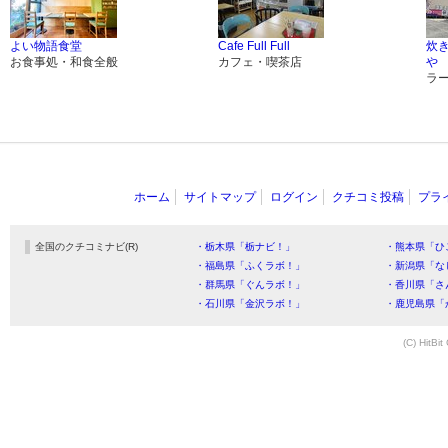
よい物語食堂
Cafe Full Full
炊
お食事処・和食全般
カフェ・喫茶店
や
ラ
ホーム
サイトマップ
ログイン
クチコミ投稿
プラ
全国のクチコミナビ(R)
・栃木県「栃ナビ！」
・熊本県「ひ
・福島県「ふくラボ！」
・新潟県「な
・群馬県「ぐんラボ！」
・香川県「さ
・石川県「金沢ラボ！」
・鹿児島県「
(C) HitBit