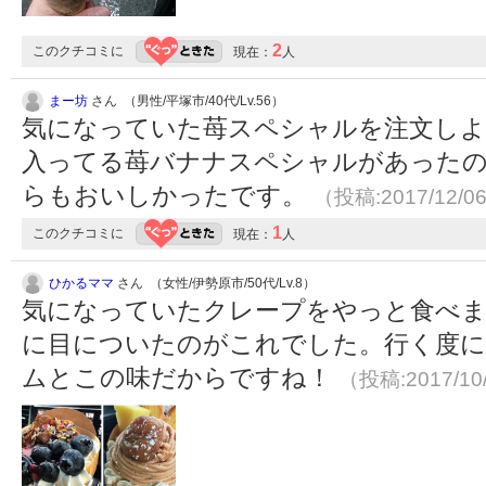
2
このクチコミに
現在：
人
まー坊
さん （男性/平塚市/40代/Lv.56）
気になっていた苺スペシャルを注文し
入ってる苺バナナスペシャルがあった
らもおいしかったです。
（投稿:2017/12/0
1
このクチコミに
現在：
人
ひかるママ
さん （女性/伊勢原市/50代/Lv.8）
気になっていたクレープをやっと食べま
に目についたのがこれでした。行く度に
ムとこの味だからですね！
（投稿:2017/10