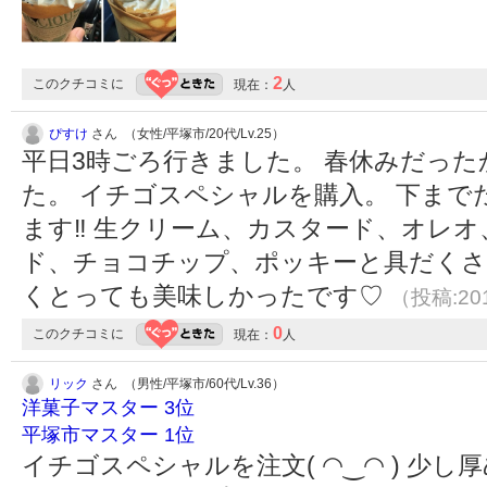
2
このクチコミに
現在：
人
ぴすけ
さん （女性/平塚市/20代/Lv.25）
平日3時ごろ行きました。 春休みだっ
た。 イチゴスペシャルを購入。 下ま
ます‼︎ 生クリーム、カスタード、オレ
ド、チョコチップ、ポッキーと具だく
くとっても美味しかったです♡
（投稿:201
0
このクチコミに
現在：
人
リック
さん （男性/平塚市/60代/Lv.36）
洋菓子マスター 3位
平塚市マスター 1位
イチゴスペシャルを注文( ◠‿◠ ) 少