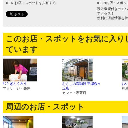
■
このお店・スポットを共有する
■
このお店・スポッ
読取機能付きのモバ
アクセス！
便利に店舗情報を持
このお店・スポットをお気に入り
ています
和らぎふくろう
むさしの森珈琲 平塚桜ヶ
お
マッサージ・整体
丘店
和
カフェ・喫茶店
周辺のお店・スポット