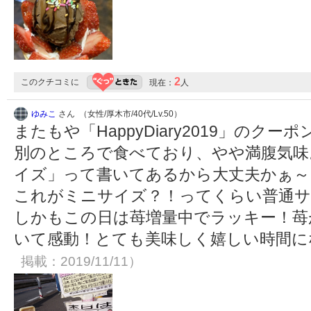
2
このクチコミに
現在：
人
ゆみこ
さん （女性/厚木市/40代/Lv.50）
またもや「HappyDiary2019」のク
別のところで食べており、やや満腹気味
イズ」って書いてあるから大丈夫かぁ～
これがミニサイズ？！ってくらい普通
しかもこの日は苺増量中でラッキー！苺
いて感動！とても美味しく嬉しい時間
掲載：2019/11/11）