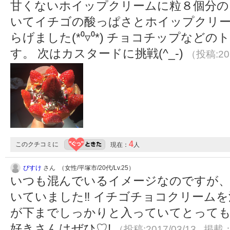
甘くないホイップクリームに粒８個分の
いてイチゴの酸っぱさとホイップクリー
らげました(*⁰▿⁰*) チョコチップな
す。 次はカスタードに挑戦(^_-)
（投稿:201
4
このクチコミに
現在：
人
ぴすけ
さん （女性/平塚市/20代/Lv.25）
いつも混んでいるイメージなのですが、
いていました‼︎ イチゴチョコクリーム
が下までしっかりと入っていてとっても
好きさんはぜひ♡!
（投稿:2017/03/13 掲載：