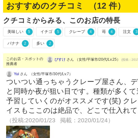
おすすめのクチコミ （
12
件）
クチコミからみる、このお店の特長
美味しい
イチゴ
クレープ
苺
注文
5
5
4
4
3
バナナ
多い
2
2
このお店・スポットの
ぴすけ
さん （女性/平塚市/20代/Lv.25）
(投稿：2015
推薦者
Yui
さん （女性/平塚市/30代/Lv.7）
ついつい通っちゃうクレープ屋さん、デ
と同時か夜が狙い目です。種類が多くて
予習していくのがオススメです(笑) ク
イスもここのは絶品で、どこで仕入れて
（投稿:2020/01/23 掲載：2020/01/24）