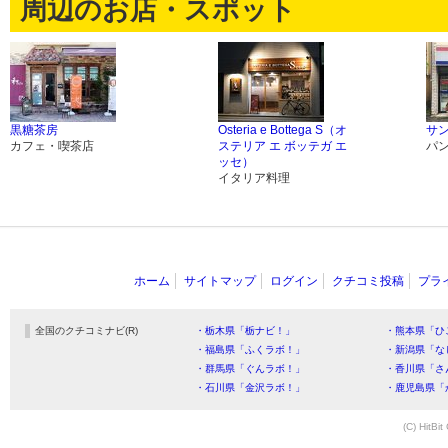
周辺のお店・スポット
黒糖茶房
Osteria e Bottega S（オ
サ
カフェ・喫茶店
ステリア エ ボッテガ エ
パ
ッセ）
イタリア料理
ホーム
サイトマップ
ログイン
クチコミ投稿
プラ
全国のクチコミナビ(R)
・栃木県「栃ナビ！」
・熊本県「ひ
・福島県「ふくラボ！」
・新潟県「な
・群馬県「ぐんラボ！」
・香川県「さ
・石川県「金沢ラボ！」
・鹿児島県「
(C) HitBit