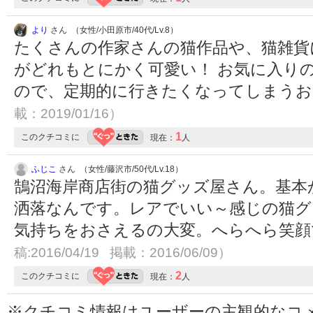
より
さん （女性/小田原市/40代/Lv.8）
たくさんの作家さんの猫作品や、猫雑貨
がどれもとにかく可愛い！ お気に入り
ので、定期的に行きたくなってしまうお店
載：2019/01/16）
1
このクチコミに
現在：
人
ふじこ
さん （女性/藤沢市/50代/Lv.18）
鵠沼海岸商店街の猫グッズ屋さん。基本
洒落なんです。レアでいい～感じの猫グ
気持ちをおさえるの大変。へらへら笑顔
稿:2016/04/19 掲載：2016/06/09）
2
このクチコミに
現在：
人
※クチコミ情報はユーザーの主観的なコ