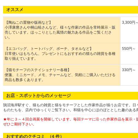
オススメ
【陶ねこの置物や版画など】
3,300円
小澤康麿さんや桐山暁さんなど、様々な作家の作品を常時展示・販
売しています。ほっこりとした風情の魅力ある作品をご覧くださ
い。
【エコバッグ、トートバッグ、ポーチ、タオルなど】
550円～
日常使いはもちろん、プレゼントにもおすすめの猫もの雑貨を各種
取り揃えています。
【猫モチーフのステイショナリー各種】
330円～
便箋、ミニカード、メモ、チャームなど、気軽にご購入いただける
商品も数多くあります。
お店・スポットからのメッセージ
鵠沼海岸駅すぐ、猫もの雑貨と猫をモチーフとした作家作品が揃うお店です。日
ものたちを、店内でゆっくりご覧下さい。和猫を中心にほのぼととした趣のある
★年に３～４回企画展を開催しています。毎回テーマに沿った作家作品を展示・
ぜひご期待下さい。
おすすめのクチコミ （
4
件）