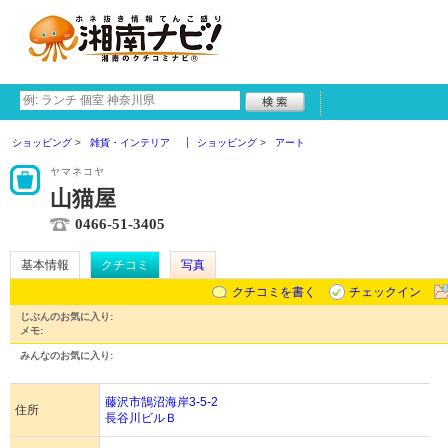
ショッピング
雑貨・インテリア
ショッピング
アート
ヤマネコヤ
山猫屋
0466-51-3405
基本情報
クチコミ
写真
クチコミを書く
チェックイン
じぶんのお気に入り:
メモ:
みんなのお気に入り:
藤沢市鵠沼海岸3-5-2
住所
長谷川ビルＢ