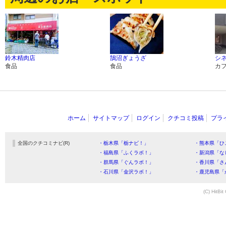
鈴木精肉店
鵠沼ぎょうざ
シ
食品
食品
カ
ホーム
サイトマップ
ログイン
クチコミ投稿
プラ
全国のクチコミナビ(R)
・栃木県「栃ナビ！」
・熊本県「ひ
・福島県「ふくラボ！」
・新潟県「な
・群馬県「ぐんラボ！」
・香川県「さ
・石川県「金沢ラボ！」
・鹿児島県「
(C) HitBit