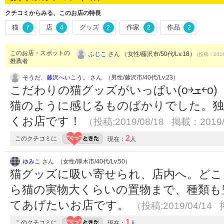
クチコミからみる、このお店の特長
猫
店
グッズ
作家
作品
7
4
2
2
2
このお店・スポットの
ふじこ
さん （女性/藤沢市/50代/Lv.18）
(投稿：2016
推薦者
そうだ、藤沢へいこう。
さん （男性/藤沢市/40代/Lv.23）
こだわりの猫グッズがいっぱい(o￫ܫ￩o) どの猫も愛嬌があり、飼い
猫のように感じるものばかりでした。独
くお店です！
（投稿:2019/08/18 掲載：2019/
2
このクチコミに
現在：
人
ゆみこ
さん （女性/厚木市/40代/Lv.50）
猫グッズに吸い寄せられ、店内へ。どこ
ら猫の実物大くらいの置物まで、種類も
てあげたいお店です。
（投稿:2019/04/14 
1
このクチコミに
現在：
人