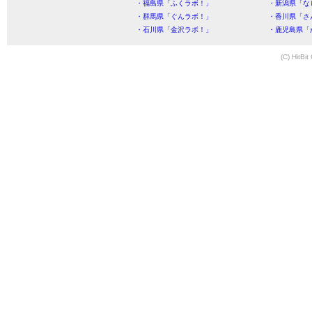
・福島県「ふくラボ！」
・新潟県「な
・群馬県「ぐんラボ！」
・香川県「さ
・石川県「金沢ラボ！」
・鹿児島県「
(C) HitBit