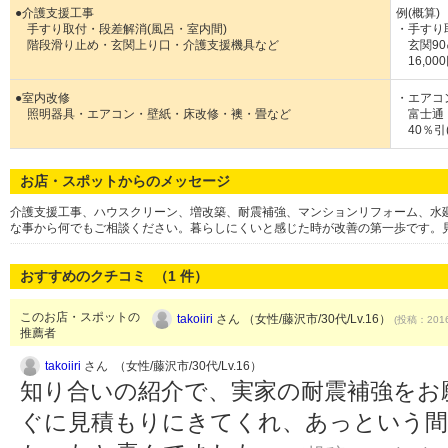
●介護支援工事
例(概算)
手すり取付・段差解消(風呂・室内間)
・手すり
階段滑り止め・玄関上り口・介護支援機具など
玄関90
16,00
●室内改修
・エアコ
照明器具・エアコン・壁紙・床改修・襖・畳など
富士通・
40％引
お店・スポットからのメッセージ
介護支援工事、ハウスクリーン、増改築、耐震補強、マンションリフォーム、水
な事から何でもご相談ください。暮らしにくいと感じた時が改善の第一歩です。
おすすめのクチコミ （
1
件）
このお店・スポットの
takoiiri
さん （女性/藤沢市/30代/Lv.16）
(投稿：2016
推薦者
takoiiri
さん （女性/藤沢市/30代/Lv.16）
知り合いの紹介で、実家の耐震補強をお
ぐに見積もりにきてくれ、あっという間