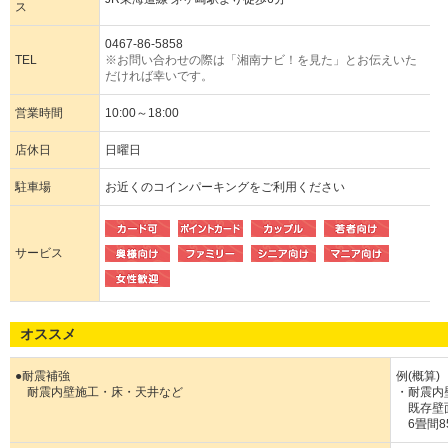
ス
0467-86-5858
TEL
※お問い合わせの際は「湘南ナビ！を見た」とお伝えいた
だければ幸いです。
営業時間
10:00～18:00
店休日
日曜日
駐車場
お近くのコインパーキングをご利用ください
サービス
オススメ
●耐震補強
例(概算)
耐震内壁施工・床・天井など
・耐震内
既存壁面
6畳間85