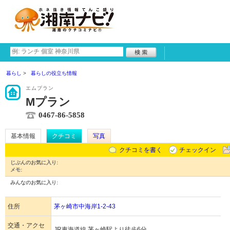
暮らし
暮らしの役立ち情報
エムプラン
Mプラン
0467-86-5858
基本情報
クチコミ
写真
クチコミを書く
チェックイン
じぶんのお気に入り:
メモ:
みんなのお気に入り:
住所
茅ヶ崎市中海岸1-2-43
交通・アクセ
JR東海道線 茅ヶ崎駅より徒歩6分