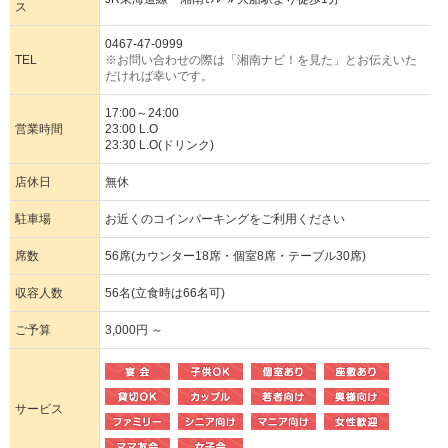
ス
0467-47-0999
TEL
※お問い合わせの際は「湘南ナビ！を見た」とお伝えいた
だければ幸いです。
17:00～24:00
営業時間
23:00 L.O
23:30 L.O(ドリンク)
店休日
無休
駐車場
お近くのコインパーキングをご利用ください
席数
56席(カウンター18席・個室8席・テーブル30席)
収容人数
56名(立食時は66名可)
ご予算
3,000円 ～
サービス