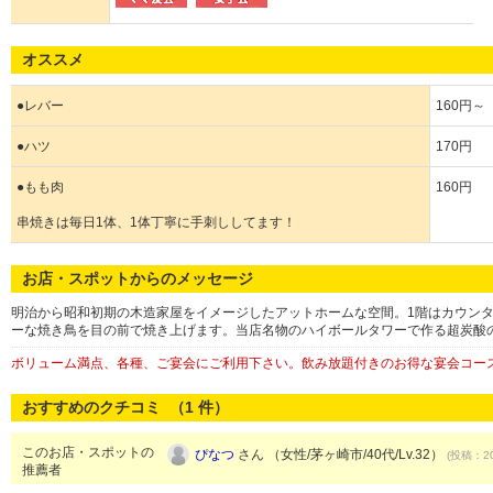
オススメ
●レバー
160円～
●ハツ
170円
●もも肉
160円
串焼きは毎日1体、1体丁寧に手刺ししてます！
お店・スポットからのメッセージ
明治から昭和初期の木造家屋をイメージしたアットホームな空間。1階はカウン
ーな焼き鳥を目の前で焼き上げます。当店名物のハイボールタワーで作る超炭酸
ボリューム満点、各種、ご宴会にご利用下さい。飲み放題付きのお得な宴会コース
おすすめのクチコミ （
1
件）
このお店・スポットの
ぴなつ
さん （女性/茅ヶ崎市/40代/Lv.32）
(投稿：20
推薦者