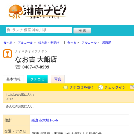
食べる
アルコール
焼き鳥・串揚げ
食べる
アルコール
居酒屋
ナオキチオオフナテン
なお吉 大船店
0467-47-0999
基本情報
クチコミ
写真
クチコミを書く
チェックイン
じぶんのお気に入り:
メモ:
みんなのお気に入り:
住所
鎌倉市大船1-5-6
交通・アクセ
JR東海道線・湘南ﾓﾉﾚｰﾙ 大船駅より徒歩1分