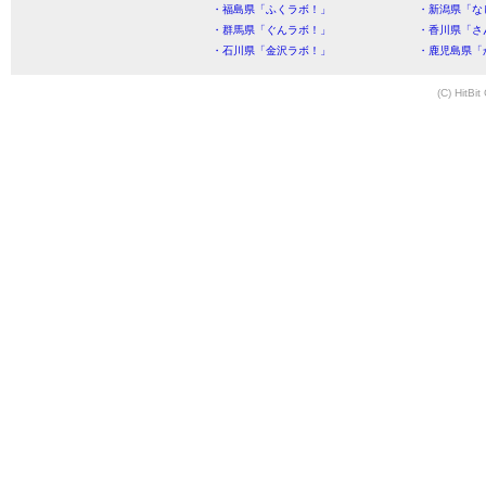
・福島県「ふくラボ！」
・新潟県「な
・群馬県「ぐんラボ！」
・香川県「さ
・石川県「金沢ラボ！」
・鹿児島県「
(C) HitBit