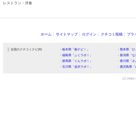
レストラン・洋食
ホーム
サイトマップ
ログイン
クチコミ投稿
プラ
全国のクチコミナビ(R)
・栃木県「栃ナビ！」
・熊本県「ひ
・福島県「ふくラボ！」
・新潟県「な
・群馬県「ぐんラボ！」
・香川県「さ
・石川県「金沢ラボ！」
・鹿児島県「
(C) HitBit