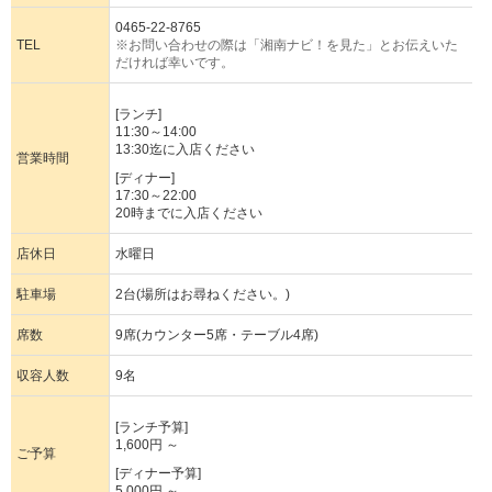
0465-22-8765
TEL
※お問い合わせの際は「湘南ナビ！を見た」とお伝えいた
だければ幸いです。
[ランチ]
11:30～14:00
13:30迄に入店ください
営業時間
[ディナー]
17:30～22:00
20時までに入店ください
店休日
水曜日
駐車場
2台(場所はお尋ねください。)
席数
9席(カウンター5席・テーブル4席)
収容人数
9名
[ランチ予算]
1,600円 ～
ご予算
[ディナー予算]
5,000円 ～