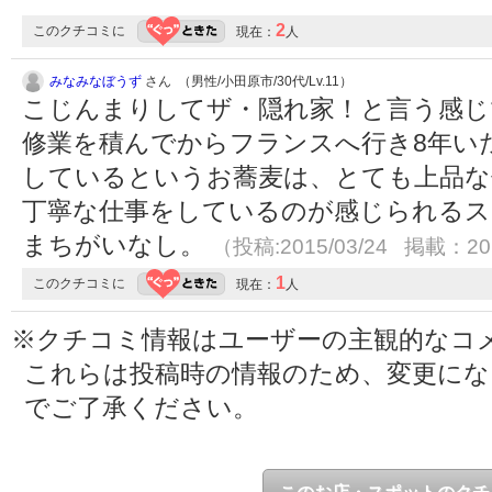
2
このクチコミに
現在：
人
みなみなぼうず
さん （男性/小田原市/30代/Lv.11）
こじんまりしてザ・隠れ家！と言う感じ
修業を積んでからフランスへ行き8年い
しているというお蕎麦は、とても上品な
丁寧な仕事をしているのが感じられるス
まちがいなし。
（投稿:2015/03/24 掲載：201
1
このクチコミに
現在：
人
※クチコミ情報はユーザーの主観的なコ
これらは投稿時の情報のため、変更に
でご了承ください。