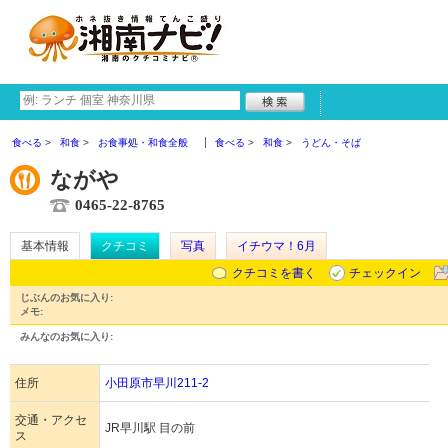
食べる
和食
お食事処・和食全般
食べる
和食
うどん・そば
ながや
0465-22-8765
基本情報
クチコミ
写真
イチウマ！6月
クチコミを書く
チェックイン
じぶんのお気に入り:
メモ:
みんなのお気に入り:
住所
小田原市早川211-2
交通・アクセ
JR早川駅 目の前
ス