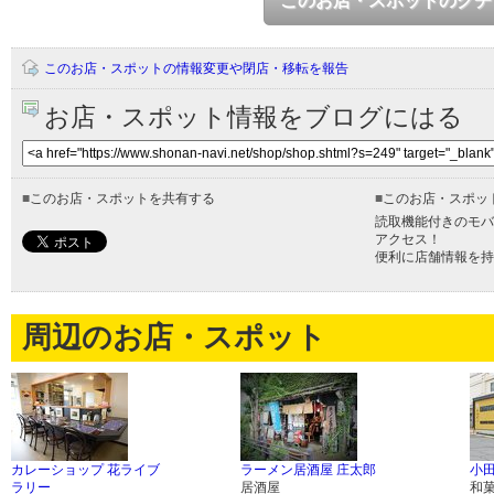
このお店・スポットのクチ
このお店・スポットの情報変更や閉店・移転を報告
お店・スポット情報をブログにはる
■
このお店・スポットを共有する
■
このお店・スポッ
読取機能付きのモバ
アクセス！
便利に店舗情報を持
周辺のお店・スポット
カレーショップ 花ライブ
ラーメン居酒屋 庄太郎
小
ラリー
居酒屋
和