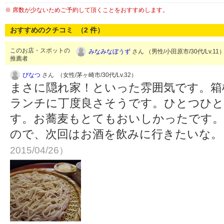
※ 席数が少ないためご予約して頂くことをおすすめします。
おすすめのクチコミ （
2
件）
このお店・スポットの
みなみなぼうず
さん （男性/小田原市/30代/Lv.11
推薦者
ぴなつ
さん （女性/茅ヶ崎市/30代/Lv.32）
まさに隠れ家！といった雰囲気です。箱
ランチに丁度良さそうです。ひとつひと
す。お蕎麦もとてもおいしかったです
ので、次回はお酒を飲みに行きたいな
2015/04/26）