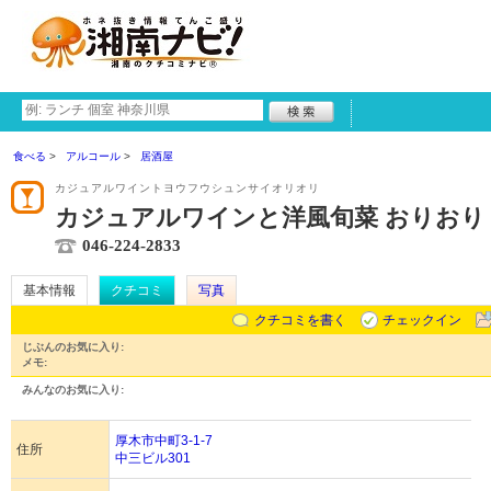
食べる
アルコール
居酒屋
カジュアルワイントヨウフウシュンサイオリオリ
カジュアルワインと洋風旬菜 おりおり
046-224-2833
基本情報
クチコミ
写真
クチコミを書く
チェックイン
じぶんのお気に入り:
メモ:
みんなのお気に入り:
厚木市中町3-1-7
住所
中三ビル301