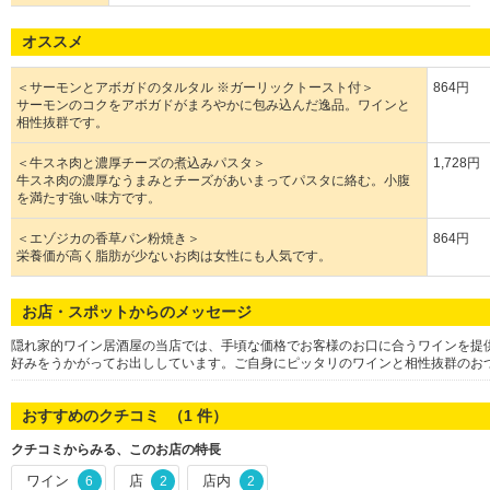
オススメ
＜サーモンとアボガドのタルタル ※ガーリックトースト付＞
864円
サーモンのコクをアボガドがまろやかに包み込んだ逸品。ワインと
相性抜群です。
＜牛スネ肉と濃厚チーズの煮込みパスタ＞
1,728円
牛スネ肉の濃厚なうまみとチーズがあいまってパスタに絡む。小腹
を満たす強い味方です。
＜エゾジカの香草パン粉焼き＞
864円
栄養価が高く脂肪が少ないお肉は女性にも人気です。
お店・スポットからのメッセージ
隠れ家的ワイン居酒屋の当店では、手頃な価格でお客様のお口に合うワインを提
好みをうかがってお出ししています。ご自身にピッタリのワインと相性抜群のお
おすすめのクチコミ （
1
件）
クチコミからみる、このお店の特長
ワイン
店
店内
6
2
2