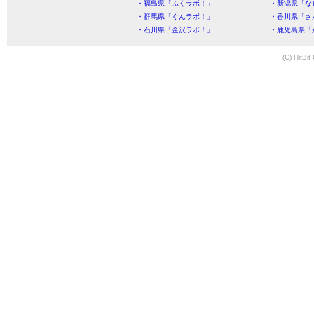
・福島県「ふくラボ！」
・新潟県「な
・群馬県「ぐんラボ！」
・香川県「さ
・石川県「金沢ラボ！」
・鹿児島県「
(C) HitBit