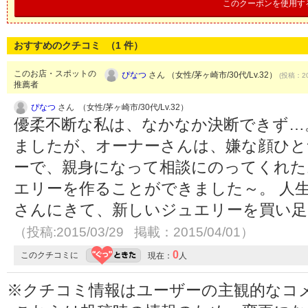
このクーポンを使用す
おすすめのクチコミ （
1
件）
このお店・スポットの
ぴなつ
さん （女性/茅ヶ崎市/30代/Lv.32）
(投稿：20
推薦者
ぴなつ
さん （女性/茅ヶ崎市/30代/Lv.32）
優柔不断な私は、なかなか決断できず…
ましたが、オーナーさんは、嫌な顔ひと
ーで、親身になって相談にのってくれた
エリーを作ることができました～。 人
さんにきて、新しいジュエリーを買い足
（投稿:2015/03/29 掲載：2015/04/01）
0
このクチコミに
現在：
人
※クチコミ情報はユーザーの主観的なコ