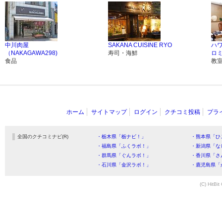
中川肉屋
SAKANA CUISINE RYO
ハ
（NAKAGAWA298)
寿司・海鮮
ロ
食品
教
ホーム
サイトマップ
ログイン
クチコミ投稿
プラ
全国のクチコミナビ(R)
・栃木県「栃ナビ！」
・熊本県「ひ
・福島県「ふくラボ！」
・新潟県「な
・群馬県「ぐんラボ！」
・香川県「さ
・石川県「金沢ラボ！」
・鹿児島県「
(C) HitBit