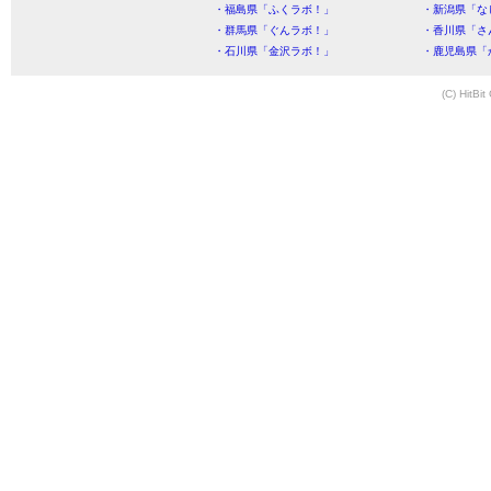
・福島県「ふくラボ！」
・新潟県「な
・群馬県「ぐんラボ！」
・香川県「さ
・石川県「金沢ラボ！」
・鹿児島県「
(C) HitBit