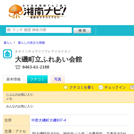
暮らし
暮らしの役立ち情報
オオイソチョウリツフレアイカイカン
大磯町立ふれあい会館
0463-61-2188
基本情報
クチコミ
写真
クチコミを書く
チェックイン
じぶんのお気に入り:
メモ:
みんなのお気に入り:
住所
中郡大磯町大磯937-4
交通・アクセ
JR大磯駅徒歩5分。神奈中バス停「大磯局前」下車徒歩5分