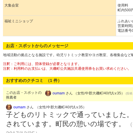
大集会室
使用料
町内500円
福祉ミニショップ
ふれあい
営業時間
電話番号04
お店・スポットからのメッセージ
地域活動の拠点となる施設です。幼児リトミック教室やヨガ教室、各種集会など
注釈：ご利用には、団体登録が必要となります。
注釈：利用料のお支払いは、大磯町公共施設共通使用券をお買い求めください。
おすすめのクチコミ （
1
件）
このお店・スポットの
oumam
さん （女性/中郡大磯町/40代/Lv.35）
(投稿：
推薦者
oumam
さん （女性/中郡大磯町/40代/Lv.35）
子どものリトミックで通っていました。
されています。町民の憩いの場です。
（