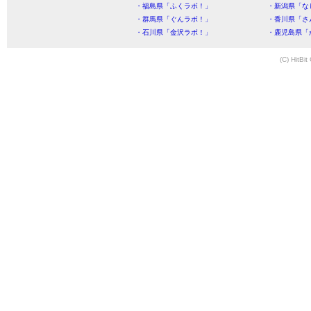
・福島県「ふくラボ！」
・新潟県「な
・群馬県「ぐんラボ！」
・香川県「さ
・石川県「金沢ラボ！」
・鹿児島県「
(C) HitBit