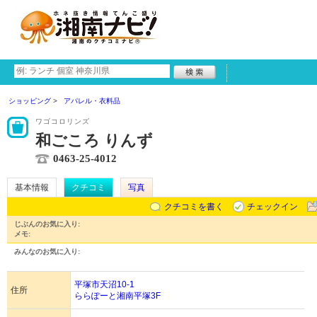
ショッピング
アパレル・衣料品
ワゴコロリンズ
和ごころ りんず
0463-25-4012
基本情報
クチコミ
写真
クチコミを書く
チェックイン
じぶんのお気に入り:
メモ:
みんなのお気に入り:
平塚市天沼10-1
住所
ららぽーと湘南平塚3F