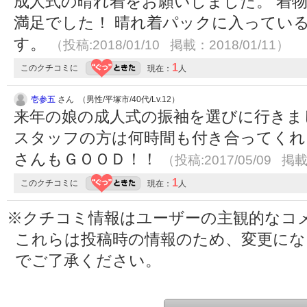
成人式の晴れ着をお願いしました。 着
満足でした！ 晴れ着パックに入ってい
す。
（投稿:2018/01/10 掲載：2018/01/11）
1
このクチコミに
現在：
人
壱参五
さん （男性/平塚市/40代/Lv.12）
来年の娘の成人式の振袖を選びに行きま
スタッフの方は何時間も付き合ってくれ
さんもＧＯＯＤ！！
（投稿:2017/05/09 掲載
1
このクチコミに
現在：
人
※クチコミ情報はユーザーの主観的なコ
これらは投稿時の情報のため、変更に
でご了承ください。