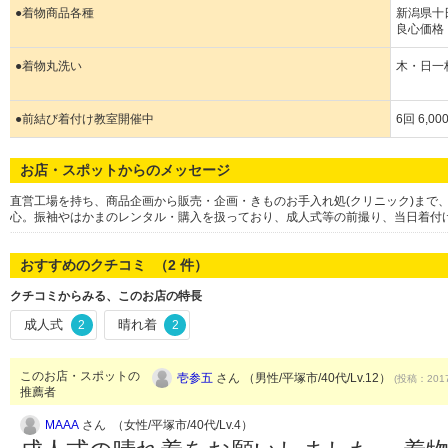
●着物商品各種
新潟県十
良心価格
●着物丸洗い
木・日一枚
●前結び着付け教室開催中
6回 6,0
お店・スポットからのメッセージ
直営工場を持ち、商品企画から販売・企画・きものお手入れ処(クリニック)まで
心。振袖やはかまのレンタル・購入を扱っており、成人式等の前撮り、当日着付
おすすめのクチコミ （
2
件）
クチコミからみる、このお店の特長
成人式
晴れ着
2
2
このお店・スポットの
壱参五
さん （男性/平塚市/40代/Lv.12）
(投稿：2017
推薦者
MAAA
さん （女性/平塚市/40代/Lv.4）